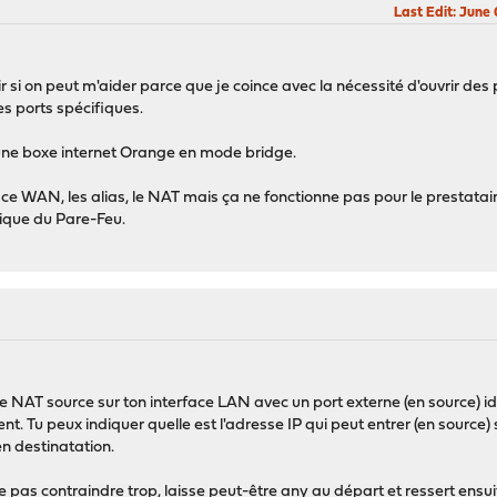
Last Edit
: June
 si on peut m'aider parce que je coince avec la nécessité d'ouvrir des 
es ports spécifiques.
ne boxe internet Orange en mode bridge.
erface WAN, les alias, le NAT mais ça ne fonctionne pas pour le prestatai
ique du Pare-Feu.
le NAT source sur ton interface LAN avec un port externe (en source) iden
 Tu peux indiquer quelle est l'adresse IP qui peut entrer (en source) s'i
en destinatation.
 pas contraindre trop, laisse peut-être any au départ et ressert ensui