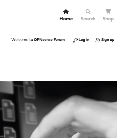
Home
Search
Shop
Welcome to
OPNsense Forum
.
Log in
Sign up