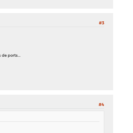
#3
 de ports...
#4