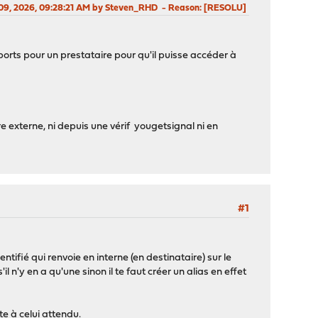
 09, 2026, 09:28:21 AM by Steven_RHD
Reason
: [RESOLU]
ports pour un prestataire pour qu'il puisse accéder à
re externe, ni depuis une vérif yougetsignal ni en
#1
tifié qui renvoie en interne (en destinataire) sur le
l n'y en a qu'une sinon il te faut créer un alias en effet
te à celui attendu.