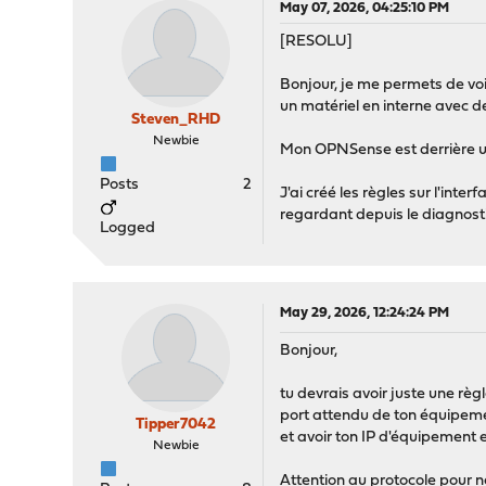
May 07, 2026, 04:25:10 PM
[RESOLU]
Bonjour, je me permets de voir
un matériel en interne avec d
Steven_RHD
Newbie
Mon OPNSense est derrière u
Posts
2
J'ai créé les règles sur l'int
regardant depuis le diagnost
Logged
May 29, 2026, 12:24:24 PM
Bonjour,
tu devrais avoir juste une règ
port attendu de ton équipement.
Tipper7042
et avoir ton IP d'équipement 
Newbie
Attention au protocole pour ne