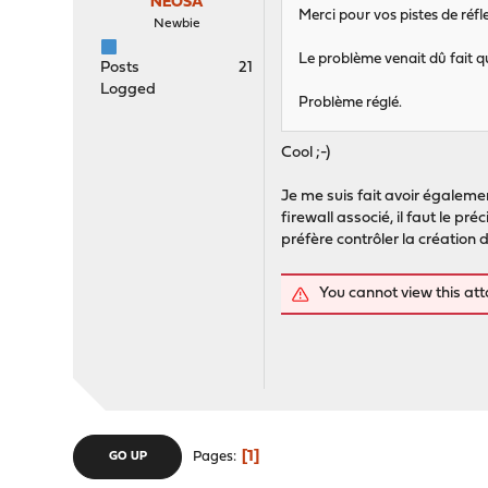
NEOSA
Merci pour vos pistes de réfl
Newbie
Le problème venait dû fait qu'
Posts
21
Logged
Problème réglé.
Cool ;-)
Je me suis fait avoir égalem
firewall associé, il faut le p
préfère contrôler la création
You cannot view this at
1
Pages
GO UP