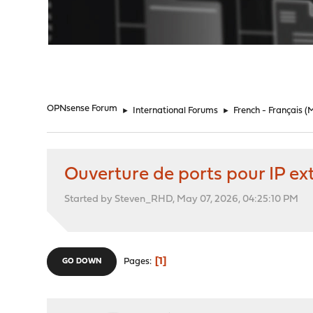
"
OPNsense Forum
►
International Forums
►
French - Français
(
Ouverture de ports pour IP ex
Started by Steven_RHD, May 07, 2026, 04:25:10 PM
1
Pages
GO DOWN