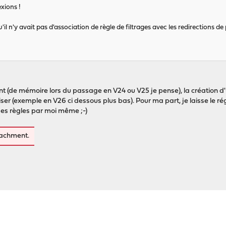
exions !
il n'y avait pas d'association de règle de filtrages avec les redirections de p
ent (de mémoire lors du passage en V24 ou V25 je pense), la création
réciser (exemple en V26 ci dessous plus bas). Pour ma part, je laisse le r
 des règles par moi même ;-)
tachment.