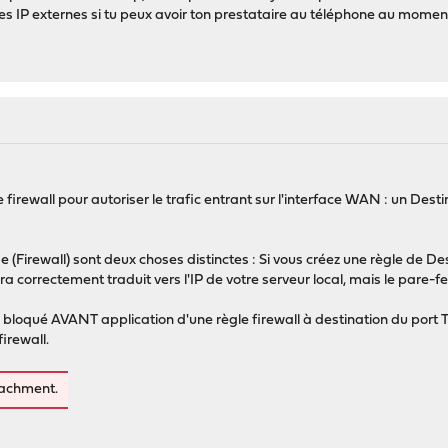
les IP externes si tu peux avoir ton prestataire au téléphone au moment
 firewall pour autoriser le trafic entrant sur l'interface WAN : un Destin
ge (Firewall) sont deux choses distinctes : Si vous créez une règle de 
a correctement traduit vers l'IP de votre serveur local, mais le pare
c bloqué AVANT application d'une règle firewall à destination du por
irewall.
tachment.