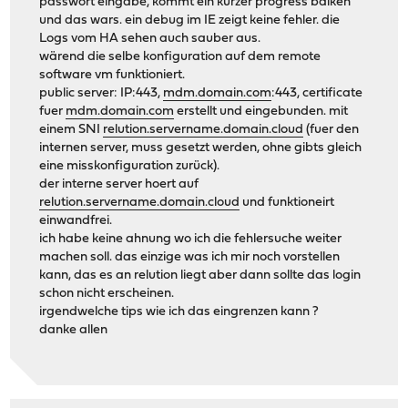
passwort eingabe, kommt ein kurzer progress balken
und das wars. ein debug im IE zeigt keine fehler. die
Logs vom HA sehen auch sauber aus.
wärend die selbe konfiguration auf dem remote
software vm funktioniert.
public server: IP:443,
mdm.domain.com
:443, certificate
fuer
mdm.domain.com
erstellt und eingebunden. mit
einem SNI
relution.servername.domain.cloud
(fuer den
internen server, muss gesetzt werden, ohne gibts gleich
eine misskonfiguration zurück).
der interne server hoert auf
relution.servername.domain.cloud
und funktioneirt
einwandfrei.
ich habe keine ahnung wo ich die fehlersuche weiter
machen soll. das einzige was ich mir noch vorstellen
kann, das es an relution liegt aber dann sollte das login
schon nicht erscheinen.
irgendwelche tips wie ich das eingrenzen kann ?
danke allen