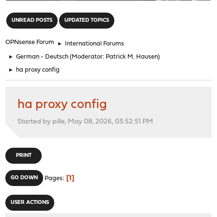
"
UNREAD POSTS
UPDATED TOPICS
OPNsense Forum
►
International Forums
►
German - Deutsch
(Moderator:
Patrick M. Hausen
)
►
ha proxy config
ha proxy config
Started by pille, May 08, 2026, 03:52:51 PM
PRINT
1
GO DOWN
Pages
USER ACTIONS