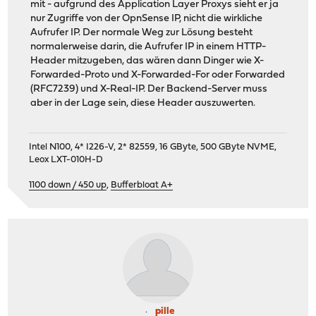
mit - aufgrund des Application Layer Proxys sieht er ja
nur Zugriffe von der OpnSense IP, nicht die wirkliche
Aufrufer IP. Der normale Weg zur Lösung besteht
normalerweise darin, die Aufrufer IP in einem HTTP-
Header mitzugeben, das wären dann Dinger wie X-
Forwarded-Proto und X-Forwarded-For oder Forwarded
(RFC7239) und X-Real-IP. Der Backend-Server muss
aber in der Lage sein, diese Header auszuwerten.
Intel N100, 4* I226-V, 2* 82559, 16 GByte, 500 GByte NVME,
Leox LXT-010H-D
1100 down / 450 up
,
Bufferbloat A+
pille