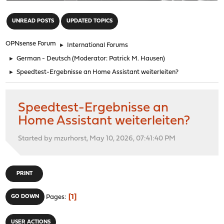
"
UNREAD POSTS
UPDATED TOPICS
OPNsense Forum
►
International Forums
►
German - Deutsch
(Moderator:
Patrick M. Hausen
)
►
Speedtest-Ergebnisse an Home Assistant weiterleiten?
Speedtest-Ergebnisse an
Home Assistant weiterleiten?
Started by mzurhorst, May 10, 2026, 07:41:40 PM
PRINT
1
GO DOWN
Pages
USER ACTIONS