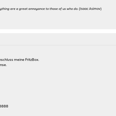
ything are a great annoyance to those of us who do.
(Isaac Asimov)
schluss meine FritzBox.
nse.
:8888