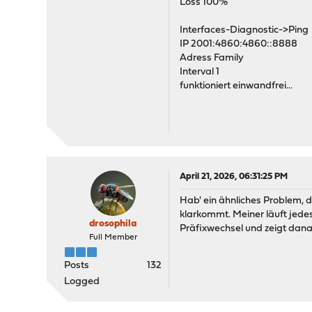
Loss 100%
Interfaces-Diagnostic->Ping
IP 2001:4860:4860::8888
Adress Family
Interval 1
funktioniert einwandfrei...
April 21, 2026, 06:31:25 PM
Hab' ein ähnliches Problem,
klarkommt. Meiner läuft jede
drosophila
Präfixwechsel und zeigt dana
Full Member
Posts
132
Logged