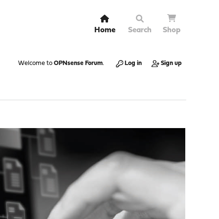
Home
Search
Shop
Welcome to
OPNsense Forum
.
Log in
Sign up