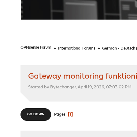
"
OPNsense Forum
►
International Forums
►
German - Deutsch
Gateway monitoring funktionie
Started by Bytechanger, April 19, 2026, 07:03:02 PM
1
Pages
GO DOWN