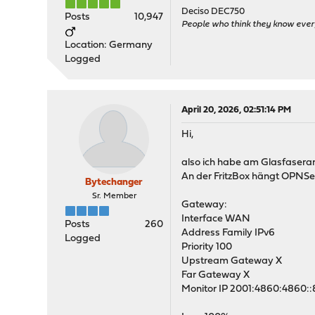
Deciso DEC750
Posts
10,947
People who think they know ever
Location: Germany
Logged
April 20, 2026, 02:51:14 PM
Hi,
also ich habe am Glasfaseran
An der FritzBox hängt OPNSe
Bytechanger
Sr. Member
Gateway:
Interface WAN
Posts
260
Address Family IPv6
Logged
Priority 100
Upstream Gateway X
Far Gateway X
Monitor IP 2001:4860:4860: