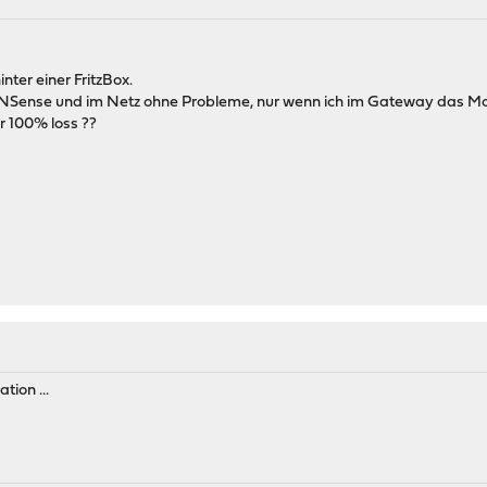
nter einer FritzBox.
OPNSense und im Netz ohne Probleme, nur wenn ich im Gateway das Mo
 100% loss ??
tion ...