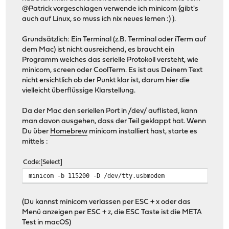
@Patrick vorgeschlagen verwende ich minicom (gibt's
auch auf Linux, so muss ich nix neues lernen :) ).
Grundsätzlich: Ein Terminal (z.B. Terminal oder iTerm auf
dem Mac) ist nicht ausreichend, es braucht ein
Programm welches das serielle Protokoll versteht, wie
minicom, screen oder CoolTerm. Es ist aus Deinem Text
nicht ersichtlich ob der Punkt klar ist, darum hier die
vielleicht überflüssige Klarstellung.
Da der Mac den seriellen Port in /dev/ auflisted, kann
man davon ausgehen, dass der Teil geklappt hat. Wenn
Du über
Homebrew
minicom installiert hast, starte es
mittels :
Code
Select
minicom -b 115200 -D /dev/tty.usbmodem
(Du kannst minicom verlassen per ESC + x oder das
Menü anzeigen per ESC + z, die ESC Taste ist die META
Test in macOS)