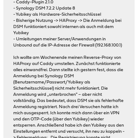
- Caddy-Plugin 2.1.0
- Synology DSM 7.2.2 Update 8
- Yubikey als Hardware-Sicherheitsschlüssel
- Bisherige Nutzung -> HAProxy -> Die Anmeldung bei
DSM funktioniert sowohl internen als auch mit dem
Yubikey
- Umleitungen meiner Server/Anwendungen in
Unbound auf die IP-Adresse der Firewall (192.168.100.1)
Ich wollte am Wochenende meinen Reverse-Proxy von
HAProxy auf Caddy umstellen. Zunächst funktionierte
alles einwandfrei. Dann stellte ich gestern fest, dass die
Anmeldung bei Synology DSM
(Benutzername/Passwort/Yubikey als
Sicherheitsschlüssel) nicht mehr funktioniert. Die
Anmeldung wird ,,unterbrochen" – aber nicht
vollständig. Das bedeutet, dass DSM sie als fehlerhafte
Anmeldung registriert. Nach drei Versuchen hatte ich
mich ausgesperrt. Ich konnte mich dann über ein VPN
und den OTP-Code (über den Yubikey) wieder
entsperren. Anschließend habe ich den Yubikey aus den
Einstellungen entfernt und versucht, ihn neu zu koppeln -
> Fehlermeldung: ,,Die Registrierung konnte nicht