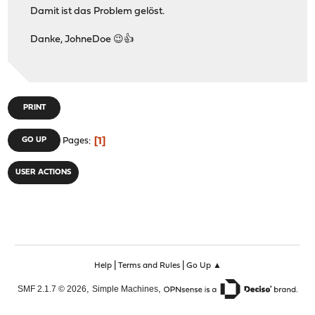
Damit ist das Problem gelöst.
Danke, JohneDoe 😉👍
PRINT
1
GO UP
Pages
USER ACTIONS
|
|
Help
Terms and Rules
Go Up ▲
,
,
SMF 2.1.7 © 2026
Simple Machines