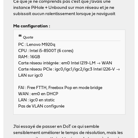
Ce que je ne comprends pas c'est que j'avais une
instance PiHole + Unbound sur mon réseau et je ne
subissait aucun ralentissement lorsque je naviguait
Ma configuration :
Quote
PC : Lenovo M920q
CPU : Intel i5-8500T (6 cores)
RAM : 16GB
Carte réseau intégrée : em0 Intel I219-LM → WAN
Carte réseau PCIe : igc0/igc1/igc2/igc3 Intel I226-V →
LAN sur igc0
FAI : Free FTTH, Freebox Pop en mode bridge
WAN : em0 en DHCP
LAN : igc0 en static
Pas de VLAN configurée
J'ai essayé de passer en DoT ce qui semble
sensiblement améliorer le temps de résolution, mais les