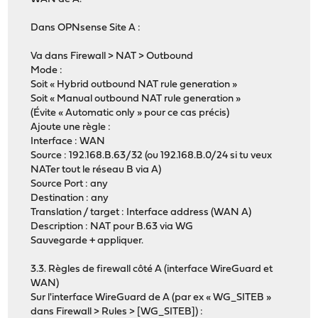
Dans OPNsense Site A :
Va dans Firewall > NAT > Outbound
Mode :
Soit « Hybrid outbound NAT rule generation »
Soit « Manual outbound NAT rule generation »
(Évite « Automatic only » pour ce cas précis)
Ajoute une règle :
Interface : WAN
Source : 192.168.B.63/32 (ou 192.168.B.0/24 si tu veux
NATer tout le réseau B via A)
Source Port : any
Destination : any
Translation / target : Interface address (WAN A)
Description : NAT pour B.63 via WG
Sauvegarde + appliquer.
3.3. Règles de firewall côté A (interface WireGuard et
WAN)
Sur l'interface WireGuard de A (par ex « WG_SITEB »
dans Firewall > Rules > [WG_SITEB]) :