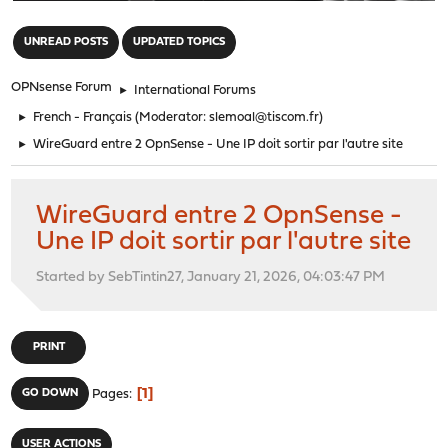
"
UNREAD POSTS
UPDATED TOPICS
OPNsense Forum
►
International Forums
►
French - Français
(Moderator:
slemoal@tiscom.fr
)
►
WireGuard entre 2 OpnSense - Une IP doit sortir par l'autre site
WireGuard entre 2 OpnSense -
Une IP doit sortir par l'autre site
Started by SebTintin27, January 21, 2026, 04:03:47 PM
PRINT
1
GO DOWN
Pages
USER ACTIONS