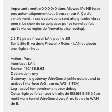
Important : mettre 0.0.0.0/0 dans Allowed IPs NE force
pas automatiquement tout à passer par A. Ça dit
simplement : « ces destinations sont atteignables via ce
peer ». Le choix de ce qui passe par ce tunnel se fait
après via les règles du firewall (policy routing).
2.2. Règle de firewall LAN pour le .63
Sur le Site B, va dans Firewall > Rules > LAN et ajoute
une règle en haut :
Action : Pass
Interface : LAN
Source : 192.168.B.63
Destination : any
Gateway : la gateway WireGuard (créée auto quand tu
actives l'interface WG : par ex. WG_SITEA)
Log : activé temporairement pour debug
Cette règle va forcer tout le trafic de 192.168.B.63 à être
routé via le tunnel WireGuard vers A, au lieu de la WAN
de B.