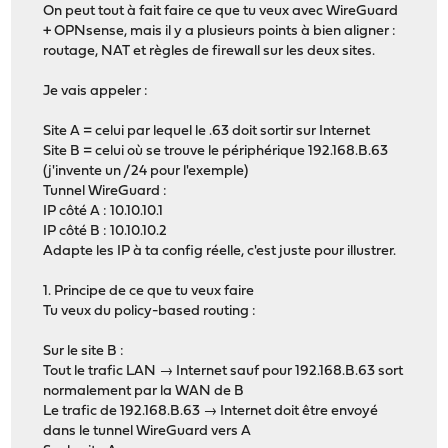
On peut tout à fait faire ce que tu veux avec WireGuard
+ OPNsense, mais il y a plusieurs points à bien aligner :
routage, NAT et règles de firewall sur les deux sites.
Je vais appeler :
Site A = celui par lequel le .63 doit sortir sur Internet
Site B = celui où se trouve le périphérique 192.168.B.63
(j'invente un /24 pour l'exemple)
Tunnel WireGuard :
IP côté A : 10.10.10.1
IP côté B : 10.10.10.2
Adapte les IP à ta config réelle, c'est juste pour illustrer.
1. Principe de ce que tu veux faire
Tu veux du policy-based routing :
Sur le site B :
Tout le trafic LAN → Internet sauf pour 192.168.B.63 sort
normalement par la WAN de B
Le trafic de 192.168.B.63 → Internet doit être envoyé
dans le tunnel WireGuard vers A