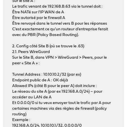
Sur le site A :
Le trafic venant de 192.168.B.63 via le tunnel doit :
Être NATé sur l'IP WAN de A
Être autorisé par le firewall A
Être renvoyé dans le tunnel vers B pour les réponses
C'est exactement ce qu'un routeur d'entreprise ferait
avec du PBR (Policy Based Routing).
2. Config côté Site B (où se trouve le .63)
2.1. Peers WireGuard
Sur le Site B, dans VPN > WireGuard > Peers, pour le
peer « Site A » :
Tunnel Address : 10.10.10.2/32 (par ex)
Endpoint public de A : OK déjà
Allowed IPs (côté B pour le peer A) doit inclure :
Le réseau du site A (par ex 192.168.A.0/24) – pour
accéder au LAN de A
Et 0.0.0.0/0 si tu veux envoyer tout le trafic par A pour
certaines machines via des règles de firewall (policy
routing)
Exemple :
192.168.A.0/24, 10.10.10.1/32, 0.0.0.0/0