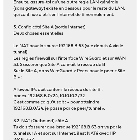
Ensuite, assure-toi qu'une autre règle LAN générale
(sans gateway) existe en dessous pour le reste du LAN,
qui continue d'utiliser l'Internet de B normalement.
3. Config côté Site A (sortie Internet)
Deux choses essentielles :
Le NAT pour la source 192.168.B.63 (vue depuis A via le
tunnel)
Les règles firewall sur l'interface WireGuard et sur WAN
3.1. S'assurer que Site A connaît le réseau de B
Sur le Site A, dans WireGuard > Peers pour le peer « Site
B » :
Allowed IPs doit contenir le réseau du site B :
par ex. 192.168.B.0/24, 10.10.10.2/32
C'est comme ça qu'A sait : « pour atteindre
192.168.B.0/24, je passe par ce peer/tunnel ».
3.2. NAT (Outbound) côté A
Tu dois t'assurer que lorsque 192.168.B.63 arrive par le
tunnel sur A et sort sur Internet, il est NATé avec l'IP
WAN de A.