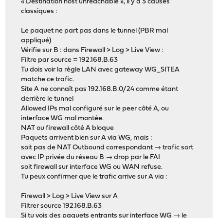
« Destination host unreachable », il y a 3 causes
classiques :
Le paquet ne part pas dans le tunnel (PBR mal
appliqué)
Vérifie sur B : dans Firewall > Log > Live View :
Filtre par source = 192.168.B.63
Tu dois voir la règle LAN avec gateway WG_SITEA
matche ce trafic.
Site A ne connaît pas 192.168.B.0/24 comme étant
derrière le tunnel
Allowed IPs mal configuré sur le peer côté A, ou
interface WG mal montée.
NAT ou firewall côté A bloque
Paquets arrivent bien sur A via WG, mais :
soit pas de NAT Outbound correspondant → trafic sort
avec IP privée du réseau B → drop par le FAI
soit firewall sur interface WG ou WAN refuse.
Tu peux confirmer que le trafic arrive sur A via :
Firewall > Log > Live View sur A
Filtrer source 192.168.B.63
Si tu vois des paquets entrants sur interface WG → le