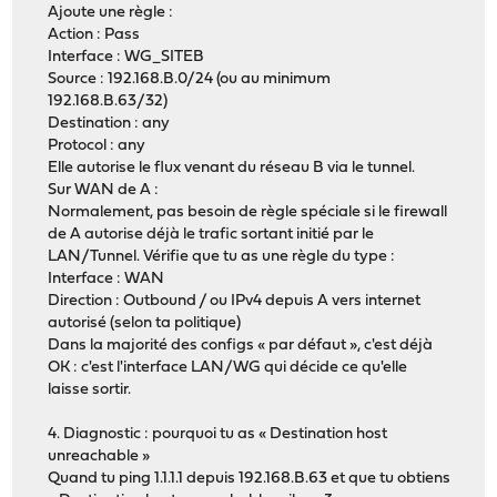
Ajoute une règle :
Action : Pass
Interface : WG_SITEB
Source : 192.168.B.0/24 (ou au minimum
192.168.B.63/32)
Destination : any
Protocol : any
Elle autorise le flux venant du réseau B via le tunnel.
Sur WAN de A :
Normalement, pas besoin de règle spéciale si le firewall
de A autorise déjà le trafic sortant initié par le
LAN/Tunnel. Vérifie que tu as une règle du type :
Interface : WAN
Direction : Outbound / ou IPv4 depuis A vers internet
autorisé (selon ta politique)
Dans la majorité des configs « par défaut », c'est déjà
OK : c'est l'interface LAN/WG qui décide ce qu'elle
laisse sortir.
4. Diagnostic : pourquoi tu as « Destination host
unreachable »
Quand tu ping 1.1.1.1 depuis 192.168.B.63 et que tu obtiens