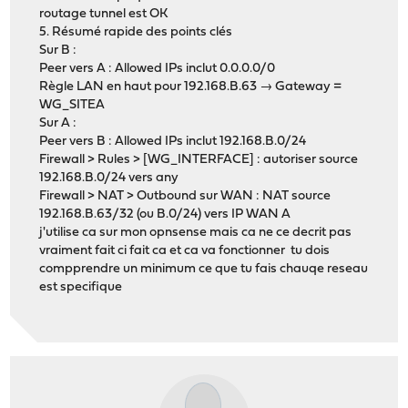
routage tunnel est OK
5. Résumé rapide des points clés
Sur B :
Peer vers A : Allowed IPs inclut 0.0.0.0/0
Règle LAN en haut pour 192.168.B.63 → Gateway =
WG_SITEA
Sur A :
Peer vers B : Allowed IPs inclut 192.168.B.0/24
Firewall > Rules > [WG_INTERFACE] : autoriser source
192.168.B.0/24 vers any
Firewall > NAT > Outbound sur WAN : NAT source
192.168.B.63/32 (ou B.0/24) vers IP WAN A
j'utilise ca sur mon opnsense mais ca ne ce decrit pas
vraiment fait ci fait ca et ca va fonctionner tu dois
compprendre un minimum ce que tu fais chauqe reseau
est specifique