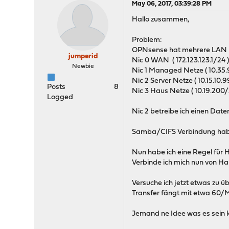
May 06, 2017, 03:39:28 PM
Hallo zusammen,
Problem:
OPNsense hat mehrere LAN 
jumperid
Nic 0 WAN ( 172.123.123.1/24 
Newbie
Nic 1 Managed Netze ( 10.35.
Nic 2 Server Netze ( 10.15.10.9
Posts
8
Nic 3 Haus Netze ( 10.19.200/
Logged
Nic 2 betreibe ich einen Dat
Samba/CIFS Verbindung habe i
Nun habe ich eine Regel für H
Verbinde ich mich nun von H
Versuche ich jetzt etwas zu ü
Transfer fängt mit etwa 60/M
Jemand ne Idee was es sein 