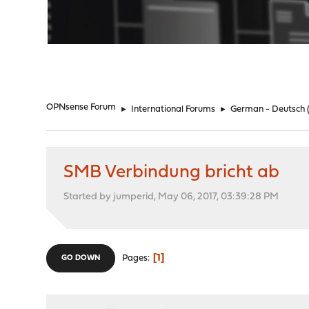
"
OPNsense Forum
►
International Forums
►
German - Deutsch
SMB Verbindung bricht ab
Started by jumperid, May 06, 2017, 03:39:28 PM
1
Pages
GO DOWN