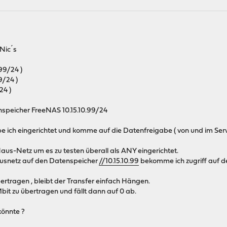
Nic´s
)
99/24 )
9/24 )
24 )
enspeicher FreeNAS 10.15.10.99/24
ch eingerichtet und komme auf die Datenfreigabe ( von und im Serve
aus-Netz um es zu testen überall als ANY eingerichtet.
ausnetz auf den Datenspeicher
//10.15.10.99
bekomme ich zugriff auf de
bertragen , bleibt der Transfer einfach Hängen.
bit zu übertragen und fällt dann auf 0 ab.
könnte ?