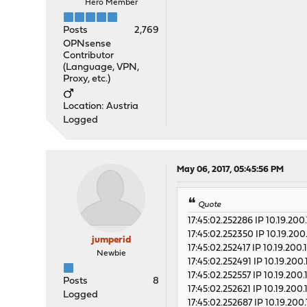
Hero Member
Posts
2,769
OPNsense
Contributor
(Language, VPN,
Proxy, etc.)
Location: Austria
Logged
May 06, 2017, 05:45:56 PM
Quote
17:45:02.252286 IP 10.19.200.
17:45:02.252350 IP 10.19.200.
jumperid
17:45:02.252417 IP 10.19.200.
Newbie
17:45:02.252491 IP 10.19.200.
17:45:02.252557 IP 10.19.200.
Posts
8
17:45:02.252621 IP 10.19.200.
Logged
17:45:02.252687 IP 10.19.200.