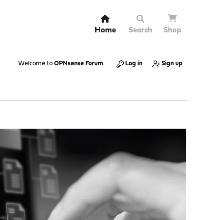
Home
Search
Shop
Welcome to
OPNsense Forum
.
Log in
Sign up