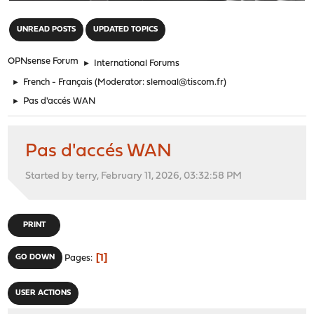
"
UNREAD POSTS
UPDATED TOPICS
OPNsense Forum
►
International Forums
►
French - Français
(Moderator:
slemoal@tiscom.fr
)
►
Pas d'accés WAN
Pas d'accés WAN
Started by terry, February 11, 2026, 03:32:58 PM
PRINT
1
GO DOWN
Pages
USER ACTIONS