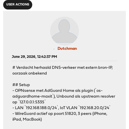
USER ACTIONS
Dutchman
June 29, 2026, 12:42:37 PM
# Verdacht herhaald DNS-verkeer met extern bron-IP,
oorzaak onbekend
## Setup
- OPNsense met AdGuard Home als plugin (`os-
adguardhome-maxit`), Unbound als upstream resolver
op `127.0.0.1:5335`
- LAN `192.168.188.0/24`, IoT VLAN `192.168.20.0/24`
- WireGuard actief op poort 51820, 3 peers (iPhone,
iPad, MacBook)