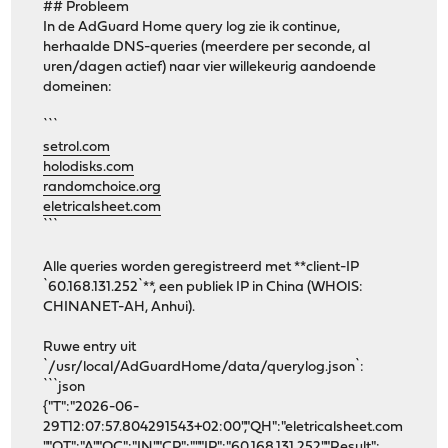
## Probleem
In de AdGuard Home query log zie ik continue,
herhaalde DNS-queries (meerdere per seconde, al
uren/dagen actief) naar vier willekeurig aandoende
domeinen:
```
setrol.com
holodisks.com
randomchoice.org
eletricalsheet.com
```
Alle queries worden geregistreerd met **client-IP
`60.168.131.252`**, een publiek IP in China (WHOIS:
CHINANET-AH, Anhui).
Ruwe entry uit
`/usr/local/AdGuardHome/data/querylog.json`:
```json
{"T":"2026-06-
29T12:07:57.804291543+02:00","QH":"eletricalsheet.com
","QT":"A","QC":"IN","CP":"","IP":"60.168.131.252","Result":