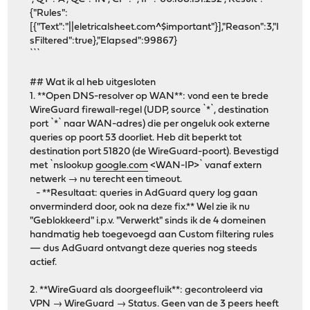
{"Rules":
[{"Text":"||eletricalsheet.com^$important"}],"Reason":3,"I
sFiltered":true},"Elapsed":99867}
```
## Wat ik al heb uitgesloten
1. **Open DNS-resolver op WAN**: vond een te brede
WireGuard firewall-regel (UDP, source `*`, destination
port `*` naar WAN-adres) die per ongeluk ook externe
queries op poort 53 doorliet. Heb dit beperkt tot
destination port 51820 (de WireGuard-poort). Bevestigd
met `nslookup
google.com
<WAN-IP>` vanaf extern
netwerk → nu terecht een timeout.
- **Resultaat: queries in AdGuard query log gaan
onverminderd door, ook na deze fix.** Wel zie ik nu
"Geblokkeerd" i.p.v. "Verwerkt" sinds ik de 4 domeinen
handmatig heb toegevoegd aan Custom filtering rules
— dus AdGuard ontvangt deze queries nog steeds
actief.
2. **WireGuard als doorgeefluik**: gecontroleerd via
VPN → WireGuard → Status. Geen van de 3 peers heeft