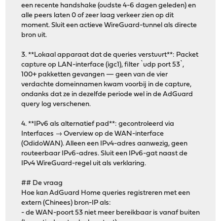
een recente handshake (oudste 4-6 dagen geleden) en
alle peers laten 0 of zeer laag verkeer zien op dit
moment. Sluit een actieve WireGuard-tunnel als directe
bron uit.
3. **Lokaal apparaat dat de queries verstuurt**: Packet
capture op LAN-interface (igc1), filter `udp port 53`,
100+ pakketten gevangen — geen van de vier
verdachte domeinnamen kwam voorbij in de capture,
ondanks dat ze in dezelfde periode wel in de AdGuard
query log verschenen.
4. **IPv6 als alternatief pad**: gecontroleerd via
Interfaces → Overview op de WAN-interface
(OdidoWAN). Alleen een IPv4-adres aanwezig, geen
routeerbaar IPv6-adres. Sluit een IPv6-gat naast de
IPv4 WireGuard-regel uit als verklaring.
## De vraag
Hoe kan AdGuard Home queries registreren met een
extern (Chinees) bron-IP als:
- de WAN-poort 53 niet meer bereikbaar is vanaf buiten