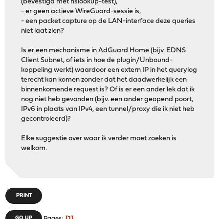
(bevestigd met nslookup-test),
- er geen actieve WireGuard-sessie is,
- een packet capture op de LAN-interface deze queries
niet laat zien?
Is er een mechanisme in AdGuard Home (bijv. EDNS
Client Subnet, of iets in hoe de plugin/Unbound-
koppeling werkt) waardoor een extern IP in het querylog
terecht kan komen zonder dat het daadwerkelijk een
binnenkomende request is? Of is er een ander lek dat ik
nog niet heb gevonden (bijv. een ander geopend poort,
IPv6 in plaats van IPv4, een tunnel/proxy die ik niet heb
gecontroleerd)?
Elke suggestie over waar ik verder moet zoeken is
welkom.
PRINT
GO UP