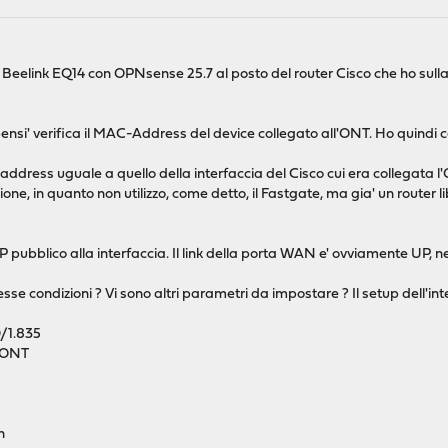
il Beelink EQ14 con OPNsense 25.7 al posto del router Cisco che ho s
 bensi' verifica il MAC-Address del device collegato all'ONT. Ho quindi
ddress uguale a quello della interfaccia del Cisco cui era collegata 
ne, in quanto non utilizzo, come detto, il Fastgate, ma gia' un router 
P pubblico alla interfaccia. Il link della porta WAN e' ovviamente UP, n
tesse condizioni ? Vi sono altri parametri da impostare ? Il setup dell'i
0/1.835
_ONT
n