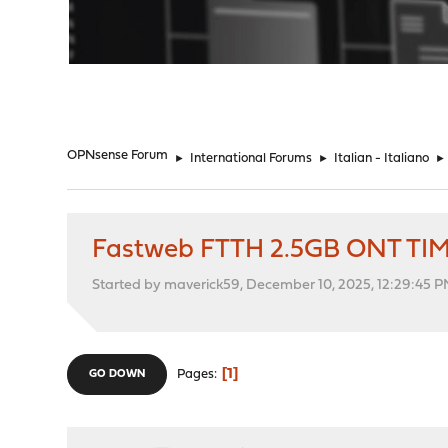
"
OPNsense Forum
►
International Forums
►
Italian - Italiano
►
Fastweb FTTH 2.5GB ONT TIM
Started by maverick59, December 10, 2025, 12:29:45 
1
Pages
GO DOWN