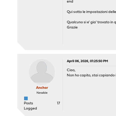
end
Qui sotto le impostazioni d
Qualcuno si e' gia' trovato in 
Grazie
April 06, 2026, 01:25:50 PM
Ciao,
Non ho capito, stai copiand
Anchor
Newbie
Posts
17
Logged