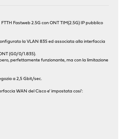
ulla FTTH Fastweb 2.5G con ONT TIM(2.5G) IP pubblico
 configurato la VLAN 835 ed associata alla interfaccia
l'ONT (G0/0/1.835).
libero, perfettamente funzionante, ma con la limitazione
egozia a 2,5 Gbit/sec.
nterfaccia WAN del Cisco e' impostata cosi':