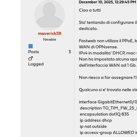
December 10, 2025, 12:29:45 PM
Ciao a tutti
Sto' tentando di configurare 
dedicato.
maverick59
Newbie
Fastweb non utilizza il PPoE,
WAN di OPNsense.
Posts
3
IPv4 in modalita' DHCP, mac-a
Non ho impostato alcuna opzio
Logged
dell'interfaccia WAN ad 1 Gb.
Non riesco a far assegnare l'I
Qualcuno si e' trovato nelle s
interface GigabitEthernet0/
description TO_TIM_FW_25
encapsulation dot1Q 835
ip address dhcp
ip nat outside
ip access-group ALLOWED i