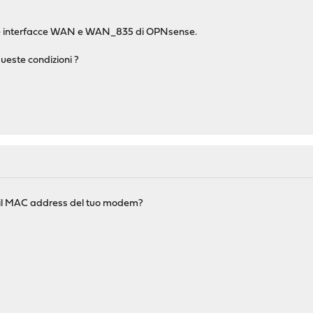
elle interfacce WAN e WAN_835 di OPNsense.
queste condizioni ?
o il MAC address del tuo modem?