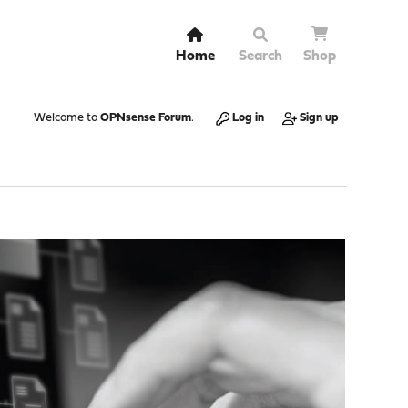
Home
Search
Shop
Welcome to
OPNsense Forum
.
Log in
Sign up