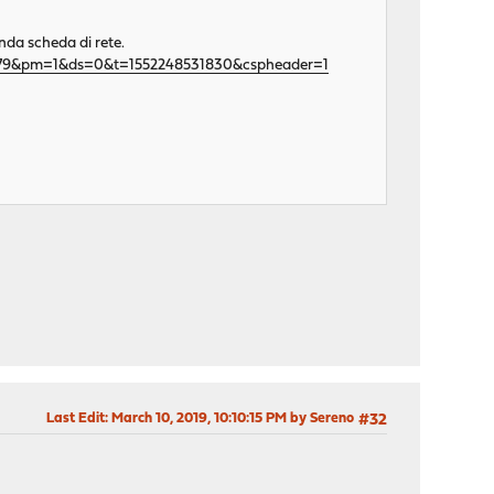
da scheda di rete.
y=179&pm=1&ds=0&t=1552248531830&cspheader=1
Last Edit
: March 10, 2019, 10:10:15 PM by Sereno
#32