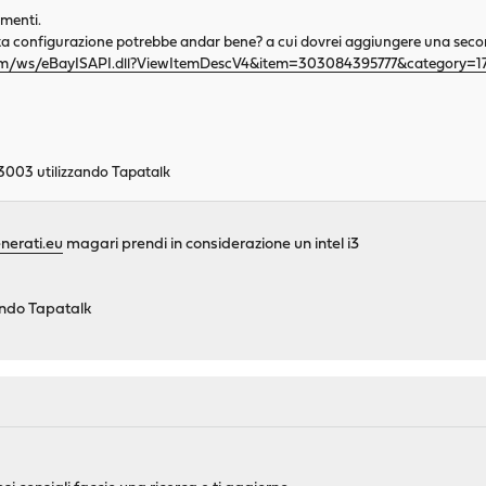
imenti.
a configurazione potrebbe andar bene? a cui dovrei aggiungere una secon
c.com/ws/eBayISAPI.dll?ViewItemDescV4&item=303084395777&categor
003 utilizzando Tapatalk
nerati.eu
magari prendi in considerazione un intel i3
zando Tapatalk