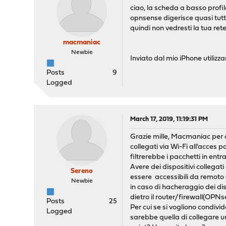
ciao, la scheda a basso profil
opnsense digerisce quasi tutto
quindi non vedresti la tua rete
macmaniac
Newbie
Inviato dal mio iPhone utiliz
Posts
9
Logged
March 17, 2019, 11:19:31 PM
Grazie mille, Macmaniac per cu
collegati via Wi-Fi all'acces po
filtrerebbe i pacchetti in entr
Avere dei dispositivi collegat
Sereno
essere accessibili da remoto (
Newbie
in caso di hacheraggio dei dis
dietro il router/firewall(OP
Posts
25
Per cui se si vogliono condivid
Logged
sarebbe quella di collegare u