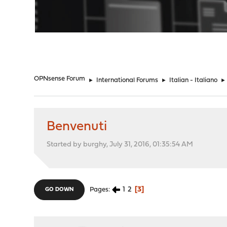
"
OPNsense Forum
►
International Forums
►
Italian - Italiano
►
Benvenuti
Started by burghy, July 31, 2016, 01:35:54 AM
1
2
3
Pages
GO DOWN