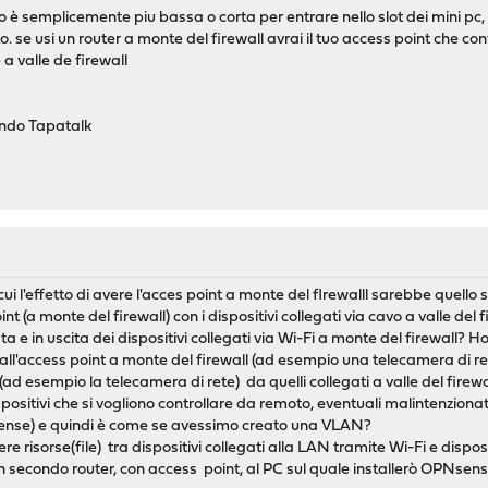
o è semplicemente piu bassa o corta per entrare nello slot dei mini pc,
. se usi un router a monte del firewall avrai il tuo access point che co
 a valle de firewall
zando Tapatalk
i l'effetto di avere l'acces point a monte del flrewalll sarebbe quello s
int (a monte del firewall) con i dispositivi collegati via cavo a valle del 
ata e in uscita dei dispositivi collegati via Wi-Fi a monte del firewall? 
i all'access point a monte del firewall (ad esempio una telecamera di ret
ad esempio la telecamera di rete) da quelli collegati a valle del firew
positivi che si vogliono controllare da remoto, eventuali malintenziona
Nsense) e quindi è come se avessimo creato una VLAN?
ere risorse(file) tra dispositivi collegati alla LAN tramite Wi-Fi e dispo
n secondo router, con access point, al PC sul quale installerò OPNsen