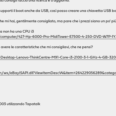
osi consigli faccio una ricerca e ti aggiorno.
 supporti il boot anche da USB, così posso creare una chiavetta USB b
e mi hai, gentilmente consigliato, ma pare che i prezzi siano un po' più
ma non ha una CPU i3
eu/computer/427-Hp-6000-Pro-MidiTower-E7500-4-250-DVD-W7P-1Y.
ere le caratteristiche che mi consigliavi, che ne pensi?
PC-Desktop-Lenovo-ThinkCentre-M91-Core-i3-2100-3-1-GHz-4-G
c.com/ws/eBayISAPI.dll?ViewItemDescV4&item=264229056289&cat
03 utilizzando Tapatalk