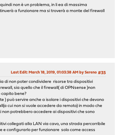
 quindi non è un problema, in li ea di massima
ntinuerà a funzionare ma si troverà a monte del firewall
Last Edit
: March 18, 2019, 01:03:38 AM by Sereno
#35
ia di non poter condividere risorse tra dispositivi
firewall, sia quello che il firewall( di OPNsense )non
Ho capito bene?
e ) può servire anche a isolare i dispositivi che devono
all(a cui non si vuole accedere da remoto) in modo che
ti non potrebbero accedere ai dispositivi che sono
sitivi collegati alla LAN via cavo, una strada percorribile
se e configurarlo per funzionare solo come access