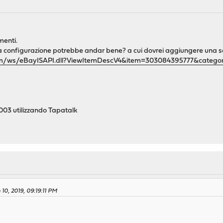
menti.
 configurazione potrebbe andar bene? a cui dovrei aggiungere una s
c.com/ws/eBayISAPI.dll?ViewItemDescV4&item=303084395777&cate
03 utilizzando Tapatalk
10, 2019, 09:19:11 PM