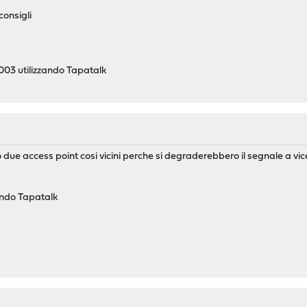
 consigli
03 utilizzando Tapatalk
lio due access point cosi vicini perche si degraderebbero il segnale a v
zando Tapatalk