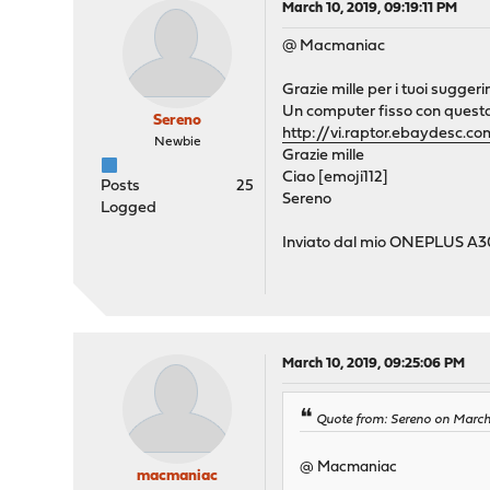
March 10, 2019, 09:19:11 PM
@ Macmaniac
Grazie mille per i tuoi suggeri
Un computer fisso con questa
Sereno
http://vi.raptor.ebaydes
Newbie
Grazie mille
Ciao [emoji112]
Posts
25
Sereno
Logged
Inviato dal mio ONEPLUS A30
March 10, 2019, 09:25:06 PM
Quote from: Sereno on March 
@ Macmaniac
macmaniac