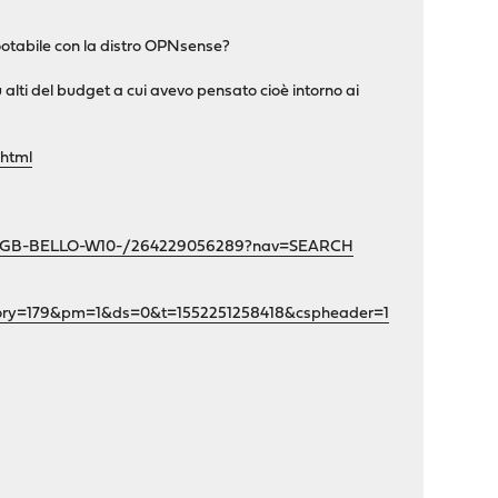
ootabile con la distro OPNsense?
 alti del budget a cui avevo pensato cioè intorno ai
html
B-320GB-BELLO-W10-/264229056289?nav=SEARCH
egory=179&pm=1&ds=0&t=1552251258418&cspheader=1