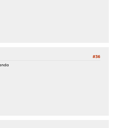
#36
icenda