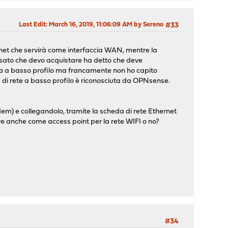
Last Edit
: March 16, 2019, 11:06:09 AM by Sereno
#33
net che servirà come interfaccia WAN, mentre la
 usato che devo acquistare ha detto che deve
ica a basso profilo ma francamente non ho capito
a di rete a basso profilo è riconosciuta da OPNsense.
em) e collegandolo, tramite la scheda di rete Ethernet
re anche come access point per la rete WIFI o no?
#34