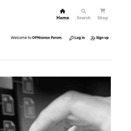
Home
Search
Shop
Welcome to
OPNsense Forum
.
Log in
Sign up