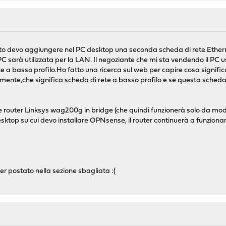
nto devo aggiungere nel PC desktop una seconda scheda di rete Ether
PC sarà utilizzata per la LAN. Il negoziante che mi sta vendendo il PC
 a basso profilo.Ho fatto una ricerca sul web per capire cosa signif
tilmente,che significa scheda di rete a basso profilo e se questa sched
le router Linksys wag200g in bridge (che quindi funzionerà solo da mod
sktop su cui devo installare OPNsense, il router continuerà a funziona
r postato nella sezione sbagliata :(