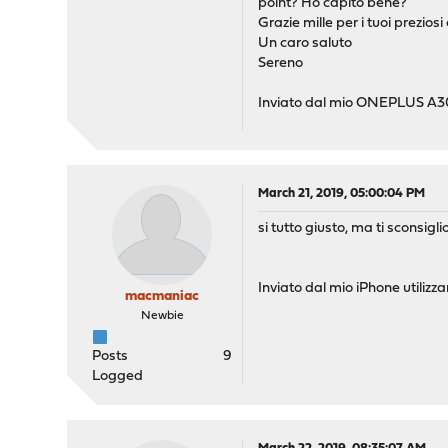
point? Ho capito bene?
Grazie mille per i tuoi preziosi
Un caro saluto
Sereno
Inviato dal mio ONEPLUS A30
March 21, 2019, 05:00:04 PM
si tutto giusto, ma ti sconsig
Inviato dal mio iPhone utiliz
macmaniac
Newbie
Posts
9
Logged