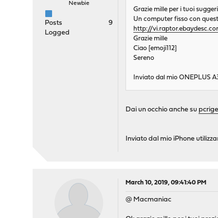
Newbie
Grazie mille per i tuoi sugger
Un computer fisso con quest
Posts
9
http://vi.raptor.ebaydes
Logged
Grazie mille
Ciao [emoji112]
Sereno
Inviato dal mio ONEPLUS A3
Dai un occhio anche su
pcrige
Inviato dal mio iPhone utiliz
March 10, 2019, 09:41:40 PM
@ Macmaniac