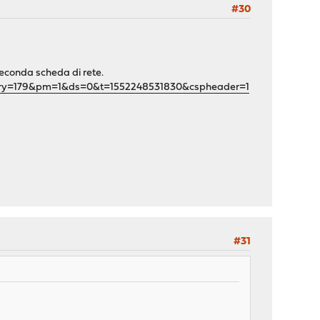
#30
econda scheda di rete.
gory=179&pm=1&ds=0&t=1552248531830&cspheader=1
#31