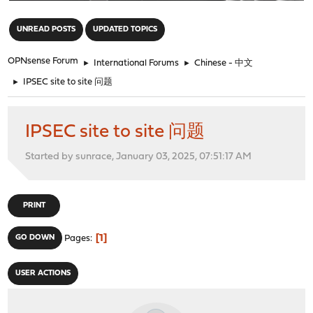
"
UNREAD POSTS
UPDATED TOPICS
OPNsense Forum
►
International Forums
►
Chinese - 中文
►
IPSEC site to site 问题
IPSEC site to site 问题
Started by sunrace, January 03, 2025, 07:51:17 AM
PRINT
1
GO DOWN
Pages
USER ACTIONS