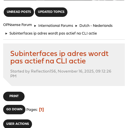
"
UNREAD POSTS
UPDATED TOPICS
OPNsense Forum
►
International Forums
►
Dutch - Nederlands
►
Subinterfaces ip adres wordt pas actief na CLI actie
Subinterfaces ip adres wordt
pas actief na CLI actie
Started by Reflection156, November 16, 2025, 09:12:26
PM
PRINT
1
GO DOWN
Pages
USER ACTIONS