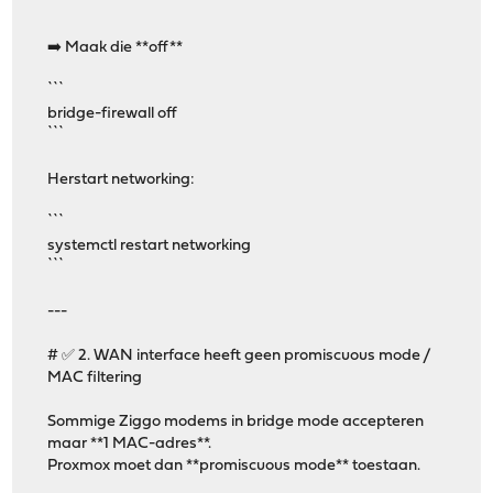
```
➡️ Maak die **off**
```
bridge-firewall off
```
Herstart networking:
```
systemctl restart networking
```
---
# ✅ 2. WAN interface heeft geen promiscuous mode /
MAC filtering
Sommige Ziggo modems in bridge mode accepteren
maar **1 MAC-adres**.
Proxmox moet dan **promiscuous mode** toestaan.