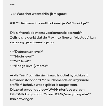
---
# ✅ Waar het waarschijnlijk misgaat
## **1. Proxmox firewall blokkeert je WAN-bridge**
Dit is **veruit de meest voorkomende oorzaak**:
Zelfs als je denkt dat de Proxmox firewall "uit staat", kan
deze nog geactiveerd zijn op:
* **Datacenter level**
* **Node level**
* **VM level**
* **Bridge level (vmbrX)**
➡️ Als *één* van die vier firewalls actief is, blokkeert
Proxmox standaard **alle inkomende en uitgaande
traffic** behalve wat expliciet is toegestaan.
Dit zorgt ervoor dat jouw WAN-interface wel een
DHCP-IP krijgt, maar **geen ICMP/everything else**
kan ontvangen.