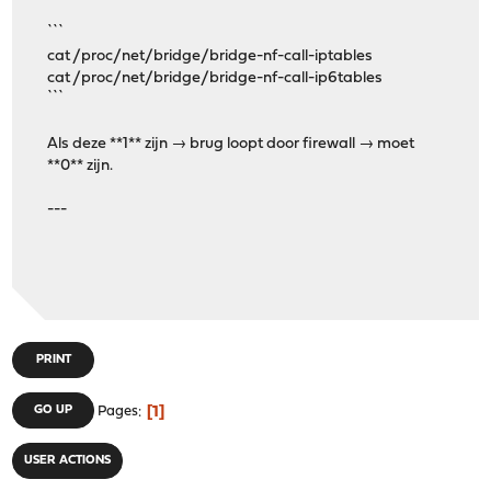
```
cat /proc/net/bridge/bridge-nf-call-iptables
cat /proc/net/bridge/bridge-nf-call-ip6tables
```
Als deze **1** zijn → brug loopt door firewall → moet
**0** zijn.
---
PRINT
1
GO UP
Pages
USER ACTIONS