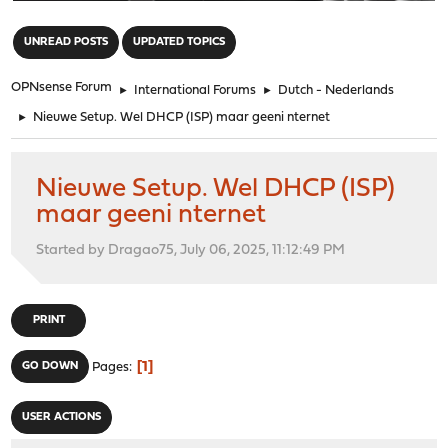
"
UNREAD POSTS
UPDATED TOPICS
OPNsense Forum
►
International Forums
►
Dutch - Nederlands
►
Nieuwe Setup. Wel DHCP (ISP) maar geeni nternet
Nieuwe Setup. Wel DHCP (ISP)
maar geeni nternet
Started by Dragao75, July 06, 2025, 11:12:49 PM
PRINT
1
GO DOWN
Pages
USER ACTIONS