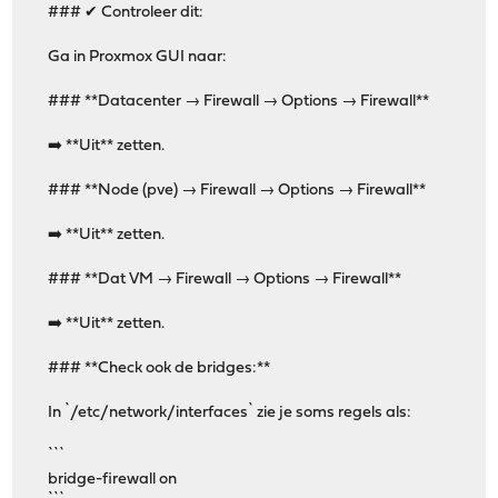
### ✔ Controleer dit:
Ga in Proxmox GUI naar:
### **Datacenter → Firewall → Options → Firewall**
➡️ **Uit** zetten.
### **Node (pve) → Firewall → Options → Firewall**
➡️ **Uit** zetten.
### **Dat VM → Firewall → Options → Firewall**
➡️ **Uit** zetten.
### **Check ook de bridges:**
In `/etc/network/interfaces` zie je soms regels als:
```
bridge-firewall on