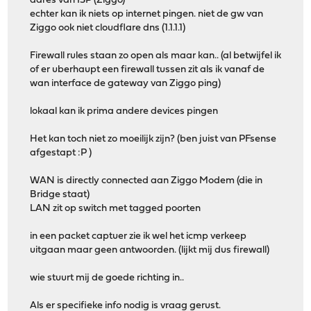
adres van ISP (Ziggo)
echter kan ik niets op internet pingen. niet de gw van
Ziggo ook niet cloudflare dns (1.1.1.1)
Firewall rules staan zo open als maar kan.. (al betwijfel ik
of er uberhaupt een firewall tussen zit als ik vanaf de
wan interface de gateway van Ziggo ping)
lokaal kan ik prima andere devices pingen
Het kan toch niet zo moeilijk zijn? (ben juist van PFsense
afgestapt :P )
WAN is directly connected aan Ziggo Modem (die in
Bridge staat)
LAN zit op switch met tagged poorten
in een packet captuer zie ik wel het icmp verkeep
uitgaan maar geen antwoorden. (lijkt mij dus firewall)
wie stuurt mij de goede richting in..
Als er specifieke info nodig is vraag gerust.