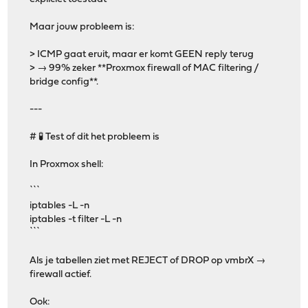
Maar jouw probleem is:
> ICMP gaat eruit, maar er komt GEEN reply terug
> → 99% zeker **Proxmox firewall of MAC filtering /
bridge config**.
---
# 🧪 Test of dit het probleem is
In Proxmox shell:
```
iptables -L -n
iptables -t filter -L -n
```
Als je tabellen ziet met REJECT of DROP op vmbrX →
firewall actief.
Ook: