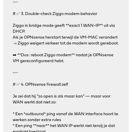
---
# ✅ 3. Double-check Ziggo modem behavior
Ziggo in bridge mode geeft **exact 1 WAN-IP** uit via
DHCP.
Als je OPNsense herstart terwijl de VM-MAC verandert
→ Ziggo weigert verkeer tot de modem wordt gereboot.
➡️ **Dus: reboot Ziggo modem** nadat je OPNsense
VM gereconfigureerd hebt.
---
# ✅ 4. OPNsense firewall zelf
Je zei dat hij "zo open is als maar kan" — maar voor
WAN werkt dat niet zo:
* Een *outbound* ping vanaf de WAN interface hoort te
werken zonder extra rules
* Een ping **naar** het WAN IP werkt niet tenzij je dat
expliciet toestaat