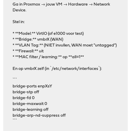
Ga in Proxmox → jouw VM → Hardware → Network
Device.
Stel in:
* **Model:** VirtIO (of e1000 voor test)
* **Bridge:** vmbrX (WAN)
* **VLAN Tag:** (NIET invullen, WAN moet "untagged")
* **Firewall:** uit
* **MAC filter / learning:** op **all=1**
En op vmbrX zelf (in `/etc/network/interfaces`):
```
bridge-ports enpXsY
bridge-stp off
bridge-fd 0
bridge-maxwait 0
bridge-learning off
bridge-arp-nd-suppress off
```