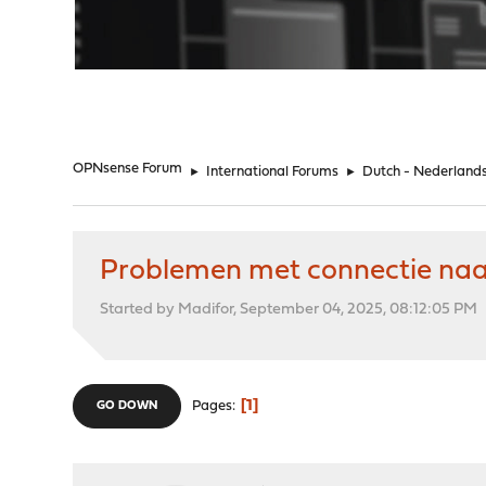
"
OPNsense Forum
►
International Forums
►
Dutch - Nederland
Problemen met connectie naa
Started by Madifor, September 04, 2025, 08:12:05 PM
1
Pages
GO DOWN