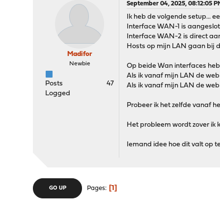
September 04, 2025, 08:12:05 P
Ik heb de volgende setup... 
Interface WAN-1 is aangeslo
Interface WAN-2 is direct aa
Hosts op mijn LAN gaan bij d
Madifor
Newbie
Op beide Wan interfaces heb 
Als ik vanaf mijn LAN de web
Posts
47
Als ik vanaf mijn LAN de web
Logged
Probeer ik het zelfde vanaf het
Het probleem wordt zover ik 
Iemand idee hoe dit valt op te
1
Pages
GO UP