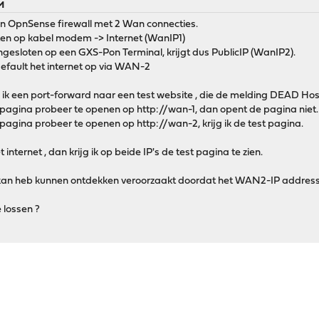
M
een OpnSense firewall met 2 Wan connecties.
ten op kabel modem -> Internet (WanIP1)
ngesloten op een GXS-Pon Terminal, krijgt dus PublicIP (WanIP2).
efault het internet op via WAN-2
ik een port-forward naar een test website , die de melding DEAD Hos
pagina probeer te openen op http://wan-1, dan opent de pagina niet.
pagina probeer te openen op http://wan-2, krijg ik de test pagina.
 internet , dan krijg ik op beide IP's de test pagina te zien.
kan heb kunnen ontdekken veroorzaakt doordat het WAN2-IP address di
 lossen ?