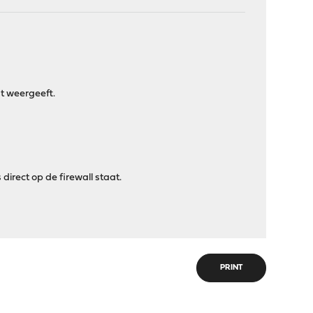
t weergeeft.
rect op de firewall staat.
PRINT