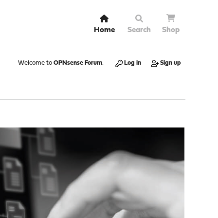
Home
Search
Shop
Welcome to
OPNsense Forum
.
Log in
Sign up