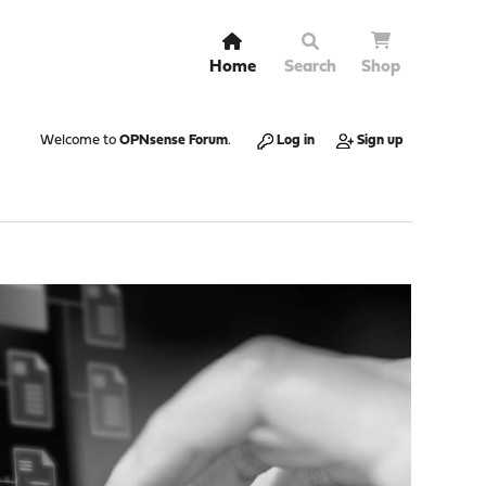
Home
Search
Shop
Welcome to
OPNsense Forum
.
Log in
Sign up