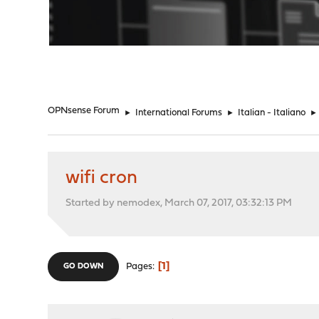
"
OPNsense Forum
►
International Forums
►
Italian - Italiano
►
wifi cron
Started by nemodex, March 07, 2017, 03:32:13 PM
1
Pages
GO DOWN