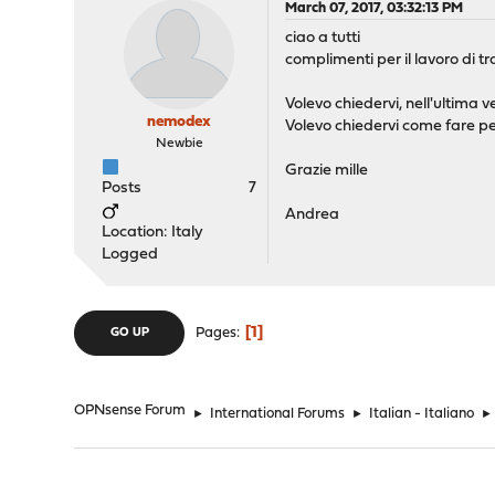
March 07, 2017, 03:32:13 PM
ciao a tutti
complimenti per il lavoro di t
Volevo chiedervi, nell'ultima 
nemodex
Volevo chiedervi come fare pe
Newbie
Grazie mille
Posts
7
Andrea
Location: Italy
Logged
1
Pages
GO UP
OPNsense Forum
►
International Forums
►
Italian - Italiano
►