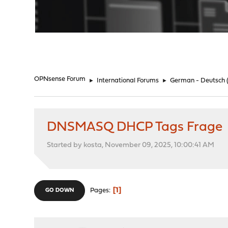
"
OPNsense Forum
►
International Forums
►
German - Deutsch
DNSMASQ DHCP Tags Frage
Started by kosta, November 09, 2025, 10:00:41 AM
1
Pages
GO DOWN