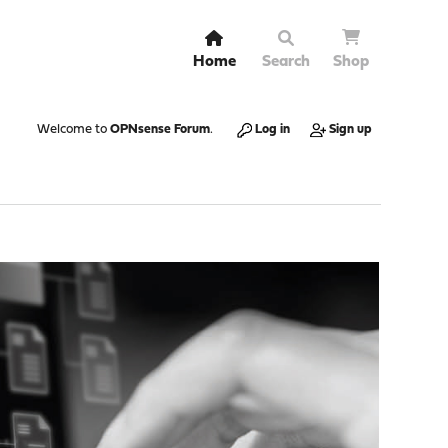
Home
Search
Shop
Welcome to
OPNsense Forum
.
Log in
Sign up