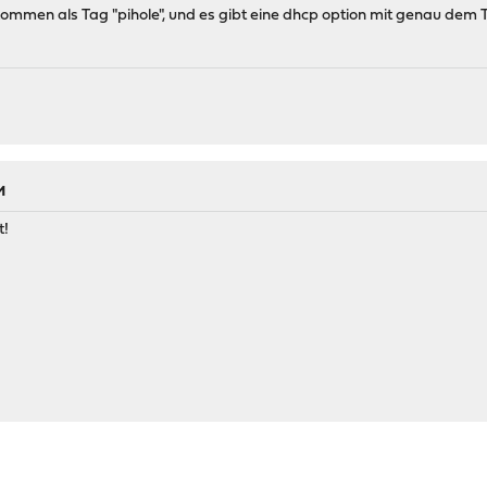
ekommen als Tag "pihole", und es gibt eine dhcp option mit genau dem T
M
t!