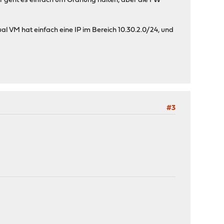
er geht es einfach um Ordnung halten, aber die FW
l VM hat einfach eine IP im Bereich 10.30.2.0/24, und
#3