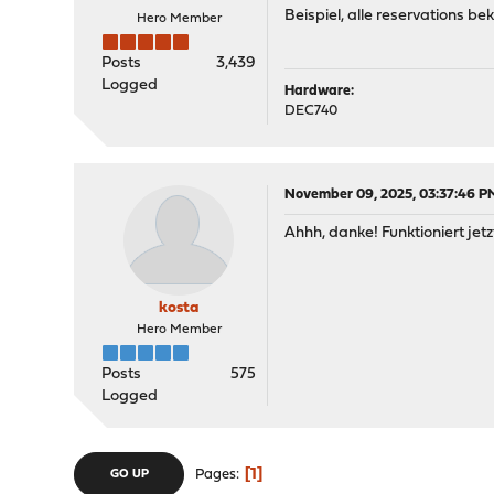
Beispiel, alle reservations b
Hero Member
Posts
3,439
Logged
Hardware:
DEC740
November 09, 2025, 03:37:46 P
Ahhh, danke! Funktioniert jetz
kosta
Hero Member
Posts
575
Logged
1
Pages
GO UP