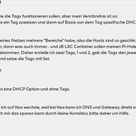
M
wie die Tags funktionieren sollen, aber mein Verständnis ist so:
ein Tag zuweisen und dann auf Basis von dem Tag spezifische DHC
lb eines Netzes mehrere "Bereiche" habe, also die Hosts sind so gesch
r, dann was auch immer... und zB LXC Container sollen meinen Pi-Hol
bekommen. Daher erstelle ich zwei Tags, 1 und 2, geb die Tags den je
nd setze die Tags mit Set.
?
 ist eine DHCP Option und ohne Tags.
 ich auf Kea wechsle, weil bei Kea kann ich DNS und Gateway direkt
 mir das sparen kann durch kleine Korrektur, bitte daher um Hilfe.