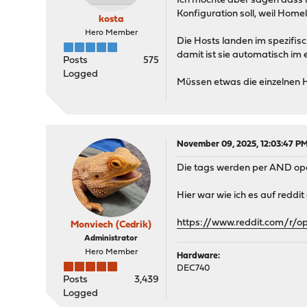
Ich möchte aber sagen dass i
Konfiguration soll, weil Homel
kosta
Hero Member
Die Hosts landen im spezifis
damit ist sie automatisch i
Posts
575
Logged
Müssen etwas die einzelnen H
November 09, 2025, 12:03:47 P
Die tags werden per AND oper
Hier war wie ich es auf reddit 
https://www.reddit.com/
Monviech (Cedrik)
Administrator
Hero Member
Hardware:
DEC740
Posts
3,439
Logged