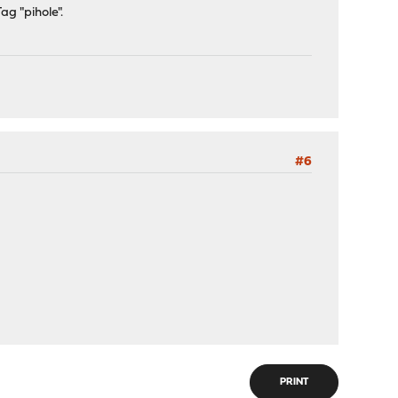
ag "pihole".
#6
PRINT