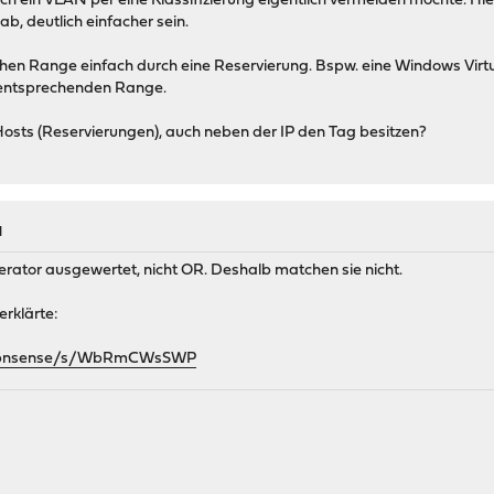
ch ein VLAN per eine Klassifizierung eigentlich vermeiden möchte. Hi
ab, deutlich einfacher sein.
chen Range einfach durch eine Reservierung. Bspw. eine Windows Virtua
m entsprechenden Range.
osts (Reservierungen), auch neben der IP den Tag besitzen?
M
ator ausgewertet, nicht OR. Deshalb matchen sie nicht.
erklärte:
r/opnsense/s/WbRmCWsSWP