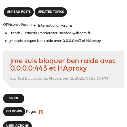
"
UNREAD POSTS
UPDATED TOPICS
OPNsense Forum
►
International Forums
►
French - Français
(Moderator:
slemoal@tiscom.fr
)
►
jme suis bloquer ben raide avec 0.0.0.0:443 et HAproxy
jme suis bloquer ben raide avec
0.0.0.0:443 et HAproxy
Started by cyqpann, November 13, 2025, 01:55:07 PM
PRINT
1
GO DOWN
Pages
USER ACTIONS