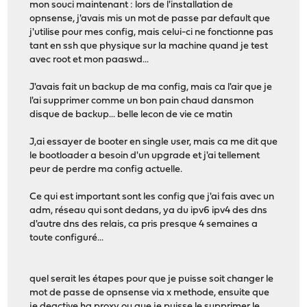
mon souci maintenant : lors de l'installation de
opnsense, j'avais mis un mot de passe par default que
j'utilise pour mes config, mais celui-ci ne fonctionne pas
tant en ssh que physique sur la machine quand je test
avec root et mon paaswd...
J'avais fait un backup de ma config, mais ca l'air que je
l'ai supprimer comme un bon pain chaud dansmon
disque de backup... belle lecon de vie ce matin
J,ai essayer de booter en single user, mais ca me dit que
le bootloader a besoin d'un upgrade et j'ai tellement
peur de perdre ma config actuelle.
Ce qui est important sont les config que j'ai fais avec un
adm, réseau qui sont dedans, ya du ipv6 ipv4 des dns
d'autre dns des relais, ca pris presque 4 semaines a
toute configuré...
quel serait les étapes pour que je puisse soit changer le
mot de passe de opnsense via x methode, ensuite que
je deactive ha proxy ou que je puisse le supprimer le