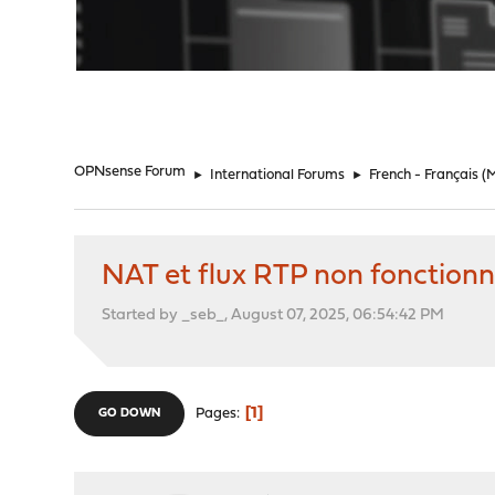
"
OPNsense Forum
►
International Forums
►
French - Français
(
NAT et flux RTP non fonctionn
Started by _seb_, August 07, 2025, 06:54:42 PM
1
Pages
GO DOWN