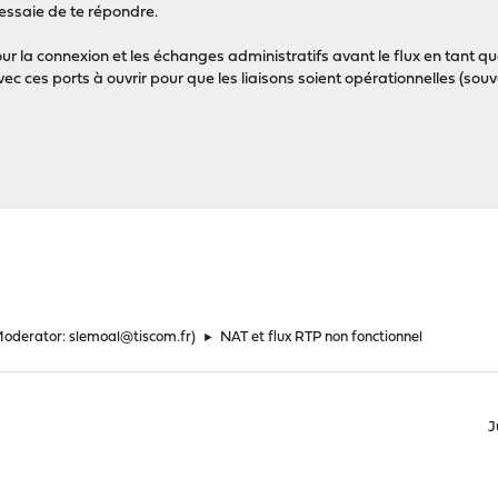
'essaie de te répondre.
our la connexion et les échanges administratifs avant le flux en tant que
ec ces ports à ouvrir pour que les liaisons soient opérationnelles (souv
Moderator:
slemoal@tiscom.fr
)
►
NAT et flux RTP non fonctionnel
J