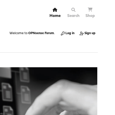
Home
Search
Shop
Welcome to
OPNsense Forum
.
Log in
Sign up