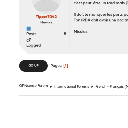
c'est peut-être un tard mais j
Il doit te manquer les ports p
Tipper7042
Ton IPBX doit avoir une doc av
Newbie
Nicolas
Posts
8
Logged
1
Pages
GO UP
OPNsense Forum
►
International Forums
►
French - Français
(