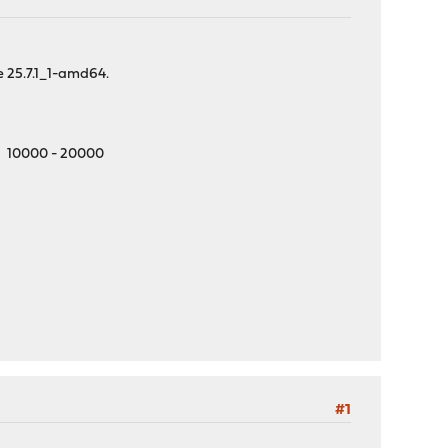
se 25.7.1_1-amd64.
 10000 - 20000
#1