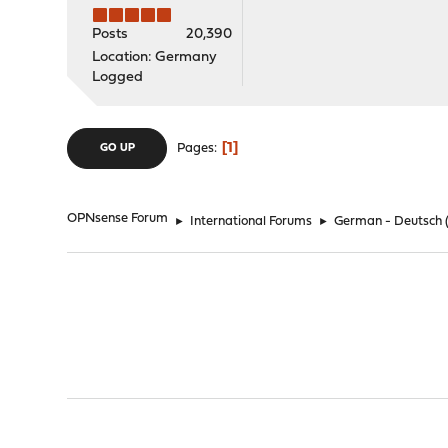
Posts
20,390
Location: Germany
Logged
1
Pages
GO UP
OPNsense Forum
►
International Forums
►
German - Deutsch