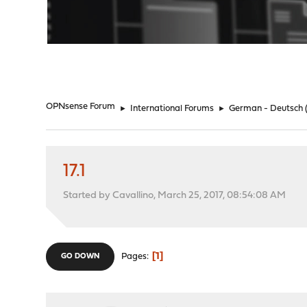
"
OPNsense Forum
►
International Forums
►
German - Deutsch
17.1
Started by Cavallino, March 25, 2017, 08:54:08 AM
1
Pages
GO DOWN