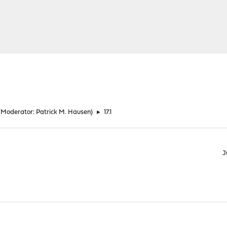
(Moderator:
Patrick M. Hausen
)
►
17.1
J