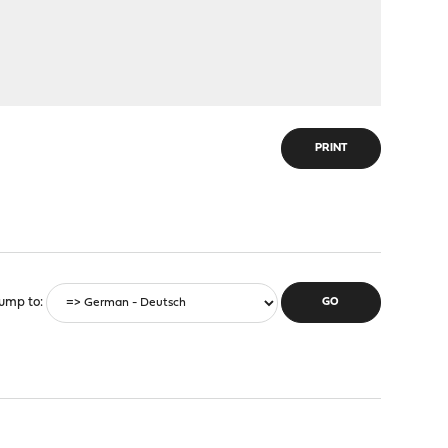
PRINT
ump to