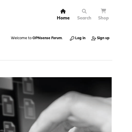
Home
Search
Shop
Welcome to
OPNsense Forum
.
Log in
Sign up