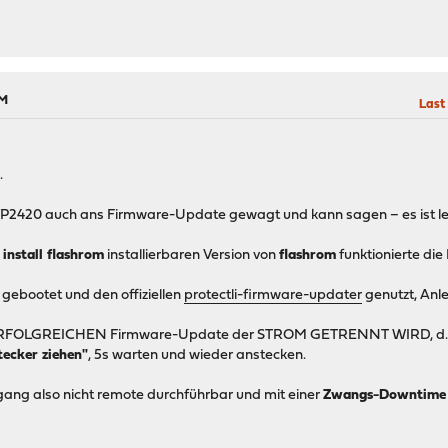
PM
Last
.
VP2420 auch ans Firmware-Update gewagt und kann sagen – es ist leide
 install flashrom
installierbaren Version von
flashrom
funktionierte die 
 gebootet und den offiziellen
protectli-firmware-updater
genutzt, Anl
m ERFOLGREICHEN Firmware-Update der STROM GETRENNT WIRD, d.h.
tecker ziehen"
, 5s warten und wieder anstecken.
organg also nicht remote durchführbar und mit einer
Zwangs-Downtime 