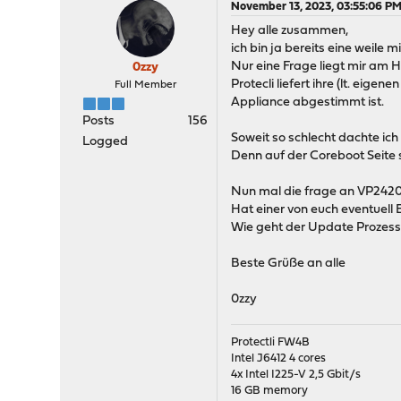
November 13, 2023, 03:55:06 P
Hey alle zusammen,
ich bin ja bereits eine weile 
Nur eine Frage liegt mir am H
0zzy
Protecli liefert ihre (lt. ei
Full Member
Appliance abgestimmt ist.
Posts
156
Soweit so schlecht dachte ich 
Logged
Denn auf der Coreboot Seite s
Nun mal die frage an VP2420 B
Hat einer von euch eventuell 
Wie geht der Update Prozess 
Beste Grüße an alle
0zzy
Protectli FW4B
Intel J6412 4 cores
4x Intel I225-V 2,5 Gbit/s
16 GB memory