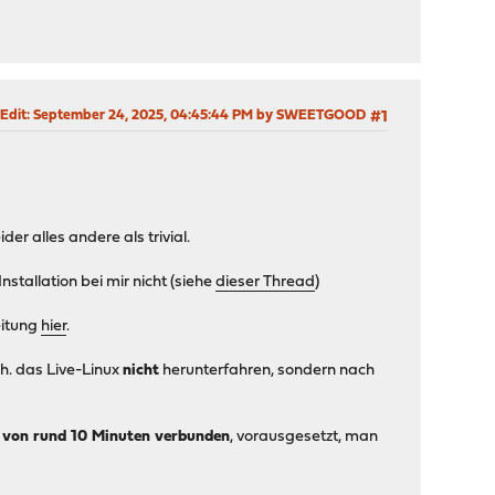
 Edit
: September 24, 2025, 04:45:44 PM by SWEETGOOD
#1
r alles andere als trivial.
Installation bei mir nicht (siehe
dieser Thread
)
eitung
hier
.
 das Live-Linux
nicht
herunterfahren, sondern nach
von rund 10 Minuten verbunden
, vorausgesetzt, man