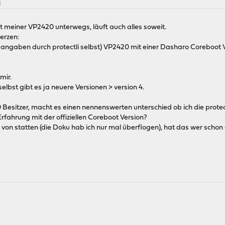
M
mit meiner VP2420 unterwegs, läuft auch alles soweit.
erzen:
genen angaben durch protectli selbst) VP2420 mit einer Dasharo Coreboo
mir.
elbst gibt es ja neuere Versionen > version 4.
esitzer, macht es einen nennenswerten unterschied ob ich die protectl
Erfahrung mit der offiziellen Coreboot Version?
von statten (die Doku hab ich nur mal überflogen), hat das wer scho