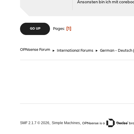
Ansonsten bin ich mit coreboot
1
Pages
GO UP
OPNsense Forum
►
International Forums
►
German - Deutsch
,
,
SMF 2.1.7 © 2026
Simple Machines