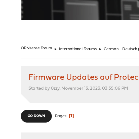
"
OPNsense Forum
►
International Forums
►
German - Deutsch
Firmware Updates auf Protec
Started by 0zzy, November 13, 2023, 03:55:06 PM
1
Pages
GO DOWN