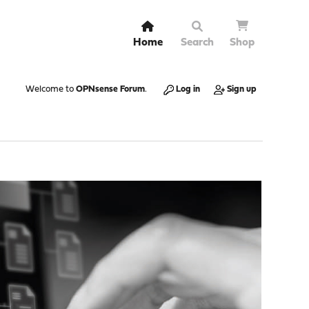
Home
Search
Shop
Welcome to
OPNsense Forum
.
Log in
Sign up