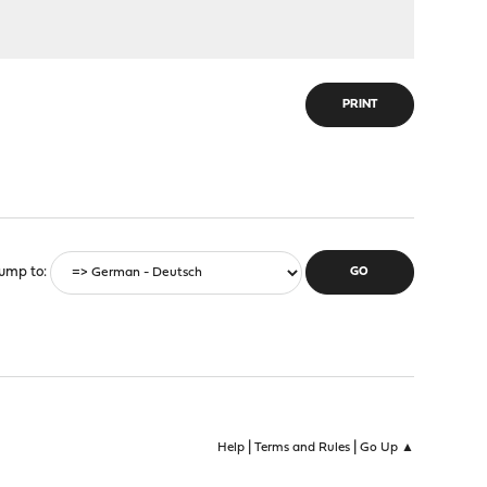
PRINT
ump to
|
|
Help
Terms and Rules
Go Up ▲