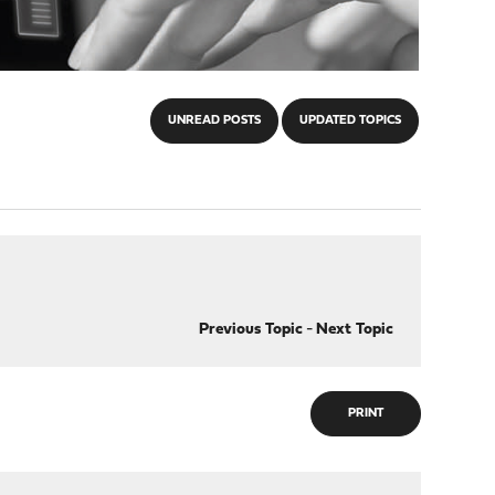
UNREAD POSTS
UPDATED TOPICS
Previous Topic
-
Next Topic
PRINT