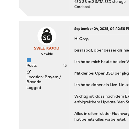
480 GB m.2 SATA SSD storage
Coreboot
September 24, 2025, 04:42:56 
Hi Ozzy,
SWEETGOOD
bissl spät, aber besser als nie
Newbie
Ich habe mich heute bei der 
Posts
15
Mit der bei OpenBSD per
pkg
Location: Bayern /
Bavaria
Ich habe daher ein Live-Linux
Logged
Wichtig ist, dass nach de
erfolgreichem Update
"den S
Alles in allem ist der Flashv
hat bereits alles vorbereitet.