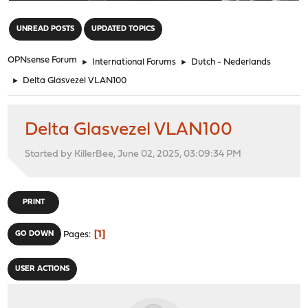
"
UNREAD POSTS
UPDATED TOPICS
OPNsense Forum
►
International Forums
►
Dutch - Nederlands
►
Delta Glasvezel VLAN100
Delta Glasvezel VLAN100
Started by KillerBee, June 02, 2025, 03:09:34 PM
PRINT
1
GO DOWN
Pages
USER ACTIONS