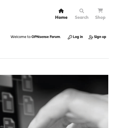
Home
Search
Shop
Welcome to
OPNsense Forum
.
Log in
Sign up