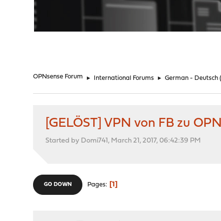
"
OPNsense Forum
►
International Forums
►
German - Deutsch
[GELÖST] VPN von FB zu OPNs
Started by Domi741, March 21, 2017, 06:42:39 PM
1
Pages
GO DOWN