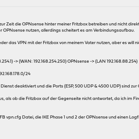
 zur Zeit die OPNsense hinter meiner Fritzbox betreiben und nicht dir
er OPNsense nutzen, allerdings scheitert es am Verbindungsaufbau.
er das VPN mit der Fritzbox von meinem Vater nutzen, aber es will ni
.254.1) -> (WAN: 192.168.254.250) OPNsense -> (LAN 192.168.88.254)
92.168.178.0/24
N Dienst deaktiviert und die Ports (ESP, 500 UDP & 4500 UDP) sind zur
 aus, als ob die Fritzbox auf der Gegenseite nicht antwortet, da ich im
 FB vpn.cfg Datei, die IKE Phase 1 und 2 der OPNsense und einen Log