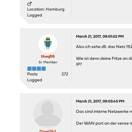
Location: Hamburg
Logged
March 21, 2017, 09:01:02 PM
Also ich sehe zB. das Netz 19
theq86
Wie ist denn deine Fritze an d
Sr. Member
IP?
Posts
272
Logged
March 21, 2017, 09:03:45 PM
Das sind interne Netzwerke m
Der WAN port an der sense mi
Domi741