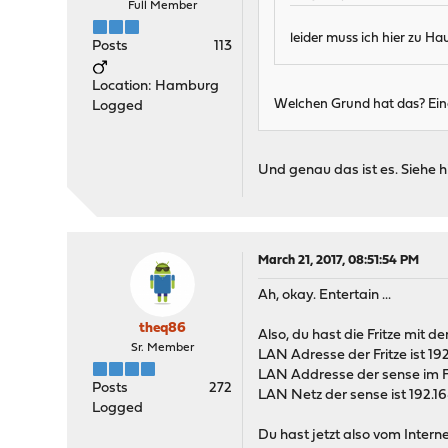
Full Member
leider muss ich hier zu H
Posts
113
Location: Hamburg
Welchen Grund hat das? Eine
Logged
Und genau das ist es. Siehe h
March 21, 2017, 08:51:54 PM
Ah, okay. Entertain ...
theq86
Also, du hast die Fritze mit 
Sr. Member
LAN Adresse der Fritze ist 19
LAN Addresse der sense im Fr
Posts
272
LAN Netz der sense ist 192.1
Logged
Du hast jetzt also vom Inter