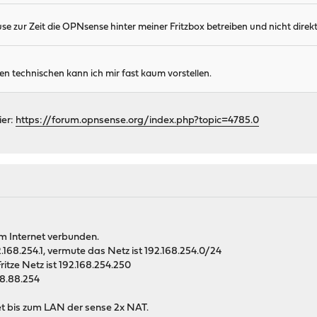
ause zur Zeit die OPNsense hinter meiner Fritzbox betreiben und nicht dire
n technischen kann ich mir fast kaum vorstellen.
ier:
https://forum.opnsense.org/index.php?topic=4785.0
dem Internet verbunden.
2.168.254.1, vermute das Netz ist 192.168.254.0/24
itze Netz ist 192.168.254.250
68.88.254
net bis zum LAN der sense 2x NAT.