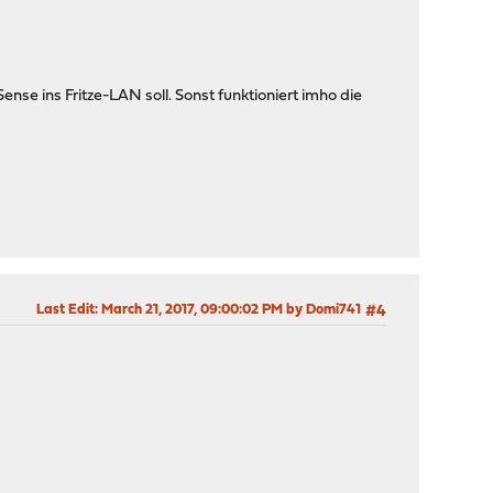
nse ins Fritze-LAN soll. Sonst funktioniert imho die
Last Edit
: March 21, 2017, 09:00:02 PM by Domi741
#4