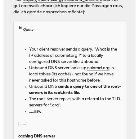
gut nachvollziehbar (ich kopiere nur die Passagen raus,
die ich gerade ansprechen möchte):
Quote
Your client resolver sends a query, "What is the
IP address of
calomel.org
?" to a locally
configured DNS server like Unbound.
Unbound DNS server looks up
calomel.org
in
local tables (its cache) - not found if we have
never asked for this hostname before.
Unbound DNS s
ends a query to one of the root-
servers in its root.hints file.
The root-server replies with a referral to the TLD
servers for ".org".
.....usw.
[ ..... ]
caching DNS server