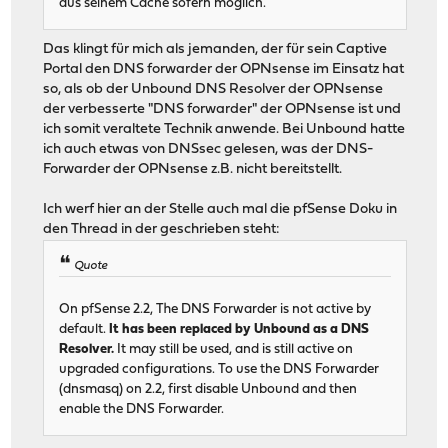
aus seinem Cache sofern möglich.
Das klingt für mich als jemanden, der für sein Captive
Portal den DNS forwarder der OPNsense im Einsatz hat
so, als ob der Unbound DNS Resolver der OPNsense
der verbesserte "DNS forwarder" der OPNsense ist und
ich somit veraltete Technik anwende. Bei Unbound hatte
ich auch etwas von DNSsec gelesen, was der DNS-
Forwarder der OPNsense z.B. nicht bereitstellt.
Ich werf hier an der Stelle auch mal die pfSense Doku in
den Thread in der geschrieben steht:
Quote
On pfSense 2.2, The DNS Forwarder is not active by
default.
It has been replaced by Unbound as a DNS
Resolver.
It may still be used, and is still active on
upgraded configurations. To use the DNS Forwarder
(dnsmasq) on 2.2, first disable Unbound and then
enable the DNS Forwarder.