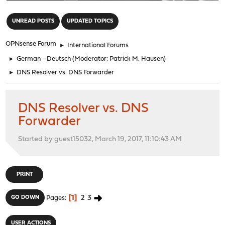
"
UNREAD POSTS
UPDATED TOPICS
OPNsense Forum
►
International Forums
►
German - Deutsch
(Moderator:
Patrick M. Hausen
)
►
DNS Resolver vs. DNS Forwarder
DNS Resolver vs. DNS
Forwarder
Started by guest15032, March 19, 2017, 11:10:43 AM
PRINT
1
2
3
GO DOWN
Pages
USER ACTIONS