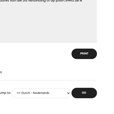
P adres van die 5G verbinding of op poort 8443 zie ik
PRINT
en
ump to