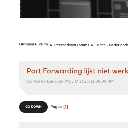
"
OPNsense Forum
►
International Forums
►
Dutch - Nederland
Port Forwarding lijkt niet we
Started by Bert-Jan, May 17, 2025, 12:04:00 PM
1
Pages
GO DOWN