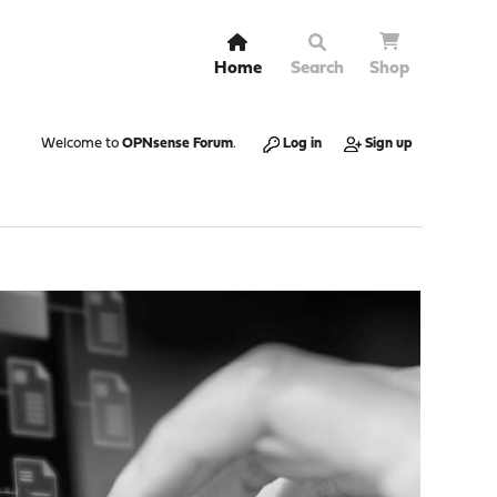
Home
Search
Shop
Welcome to
OPNsense Forum
.
Log in
Sign up