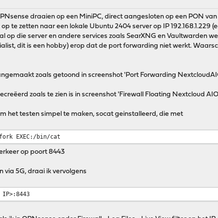
 OPNsense draaien op een MiniPC, direct aangesloten op een PON van 
 op te zetten naar een lokale Ubuntu 2404 server op IP 192.168.1.229 
l op die server en andere services zoals SearXNG en Vaultwarden werken
ist, dit is een hobby) erop dat de port forwarding niet werkt. Waarschijn
angemaakt zoals getoond in screenshot 'Port Forwarding NextcloudAIO.
ecreëerd zoals te zien is in screenshot 'Firewall Floating Nextcloud AIO
m het testen simpel te maken, socat geinstalleerd, die met
fork EXEC:/bin/cat
erkeer op poort 8443
 via 5G, draai ik vervolgens
 IP>:8443