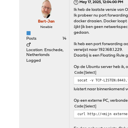
May 17, 2025, 12:04:00 PM
Ik heb de laatste versie van
Ik probeer nu port forwarding
docker draaien. Docker loopt a
Bert-Jan
lijkt
(ik ben geen netwerkspecial
Newbie
gedaan.
Posts
14
Ik heb een port forwarding a
verwijst naar 192.168.1.229.
Location: Enschede,
Netherlands
Daarbij is een Floating Rule g
Logged
Op de Ubuntu server heb ik, o
Code
Select
socat -v TCP-LISTEN:8443,
luistert naar binnenkomend v
Op een externe PC, verbonden
Code
Select
curl http://<mijn externe