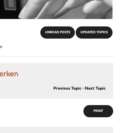
UNREAD POSTS
UPDATED TOPICS
en
werken
Previous Topic
-
Next Topic
PRINT