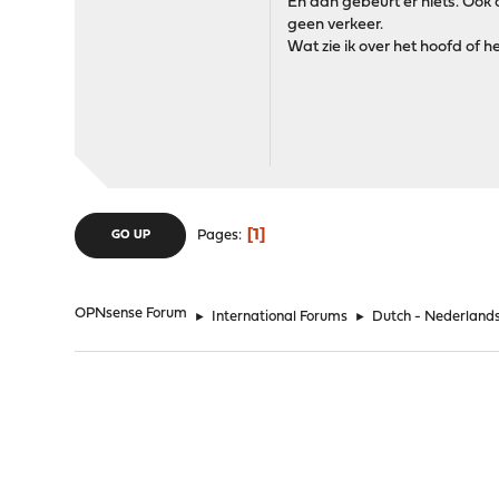
En dan gebeurt er niets. Ook a
geen verkeer.
Wat zie ik over het hoofd of h
1
Pages
GO UP
OPNsense Forum
►
International Forums
►
Dutch - Nederland