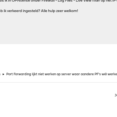
ls ik in OPNsense onder Firewall - Log Files - Live View filter op het I
eb ik verkeerd ingesteld? Alle hulp zeer welkom!
s
►
Port Forwarding lijkt niet werken op server waar aandere PF's wél werk
J