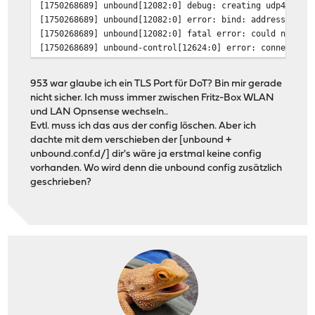
[1750268689] unbound[12082:0] debug: creating udp4 sock
[1750268689] unbound[12082:0] error: bind: address alre
[1750268689] unbound[12082:0] fatal error: could not op
[1750268689] unbound-control[12624:0] error: connect: C
953 war glaube ich ein TLS Port für DoT? Bin mir gerade
nicht sicher. Ich muss immer zwischen Fritz-Box WLAN
und LAN Opnsense wechseln..
Evtl. muss ich das aus der config löschen. Aber ich
dachte mit dem verschieben der [unbound +
unbound.conf.d/] dir's wäre ja erstmal keine config
vorhanden. Wo wird denn die unbound config zusätzlich
geschrieben?