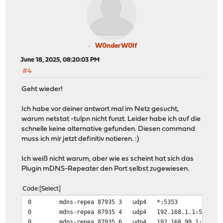
W0nderW0lf
June 18, 2025, 08:20:03 PM
#4
Geht wieder!
Ich habe vor deiner antwort mal im Netz gesucht,
warum netstat -tulpn nicht funzt. Leider habe ich auf die
schnelle keine alternative gefunden. Diesen command
muss ich mir jetzt definitiv notieren. :)
Ich weiß nicht warum, aber wie es scheint hat sich das
Plugin mDNS-Repeater den Port selbst zugewiesen.
Code
Select
0 mdns-repea 87935 3 udp4 *:5353
0 mdns-repea 87935 4 udp4 192.168.1.1:535
0 mdns-repea 87935 6 udp4 192.168.99.1:535