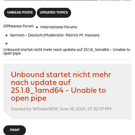
"
UNREAD POSTS
UPDATED TOPICS
OPNsense Forum
►
International Forums
►
German - Deutsch
(Moderator:
Patrick M. Hausen
)
►
Unbound startet nicht mehr nach update auf 25.1.8_1amd64 - Unable to
open pipe
Unbound startet nicht mehr
nach update auf
25.1.8_1amd64 - Unable to
open pipe
Started by W0nderW0lf, June 18, 2025, 07:32:57 PM
PRINT