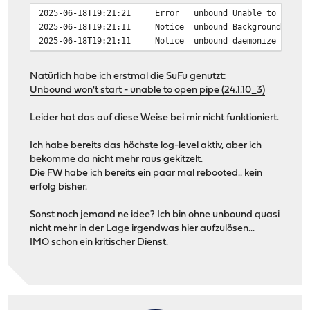
2025-06-18T19:21:21
Error
unbound
Unable to open 
2025-06-18T19:21:11
Notice
unbound
Backgrounding u
2025-06-18T19:21:11
Notice
unbound
daemonize unbou
Natürlich habe ich erstmal die SuFu genutzt:
Unbound won't start - unable to open pipe (24.1.10_3)
Leider hat das auf diese Weise bei mir nicht funktioniert.
Ich habe bereits das höchste log-level aktiv, aber ich
bekomme da nicht mehr raus gekitzelt.
Die FW habe ich bereits ein paar mal rebooted.. kein
erfolg bisher.
Sonst noch jemand ne idee? Ich bin ohne unbound quasi
nicht mehr in der Lage irgendwas hier aufzulösen...
IMO schon ein kritischer Dienst.