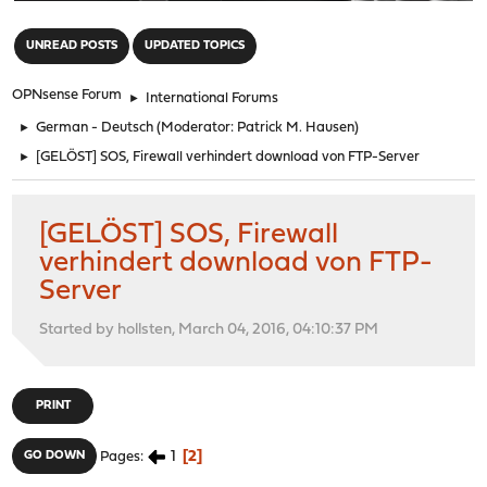
"
UNREAD POSTS
UPDATED TOPICS
OPNsense Forum
►
International Forums
►
German - Deutsch
(Moderator:
Patrick M. Hausen
)
►
[GELÖST] SOS, Firewall verhindert download von FTP-Server
[GELÖST] SOS, Firewall
verhindert download von FTP-
Server
Started by hollsten, March 04, 2016, 04:10:37 PM
PRINT
1
2
GO DOWN
Pages