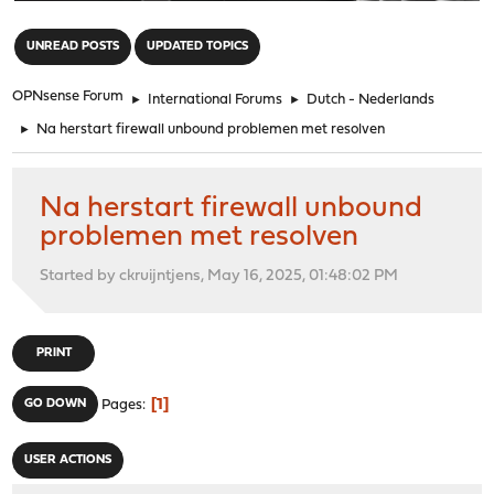
"
UNREAD POSTS
UPDATED TOPICS
OPNsense Forum
►
International Forums
►
Dutch - Nederlands
►
Na herstart firewall unbound problemen met resolven
Na herstart firewall unbound
problemen met resolven
Started by ckruijntjens, May 16, 2025, 01:48:02 PM
PRINT
1
GO DOWN
Pages
USER ACTIONS