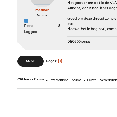
Het gaat er om dat je de VLAN
Althans, dat is hoe ik het begr
Mosman
Newbie
Goed om deze thread zo nu en 
etc.
Posts
8
Hoewel het in begin vrij comp
Logged
DEC600 series
1
Pages
GO UP
OPNsense Forum
►
International Forums
►
Dutch - Nederland