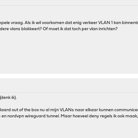
impele vraag. Als ik wil voorkomen dat enig verkeer VLAN 1 kan binnen
dere vlans blokkeert? Of moet ik dat toch per vlan inrichten?
denk ik).
aard out of the box nu al mijn VLANs naar elkaar kunnen communiceren.
 en nordvpn wireguard tunnel. Maar hoeveel deny regels ik ook maak,