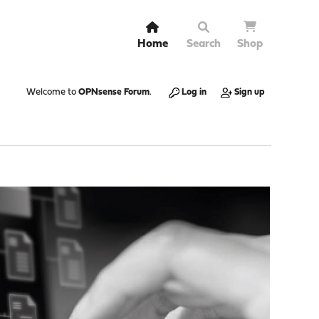
Home
Search
Shop
Welcome to
OPNsense Forum
.
Log in
Sign up