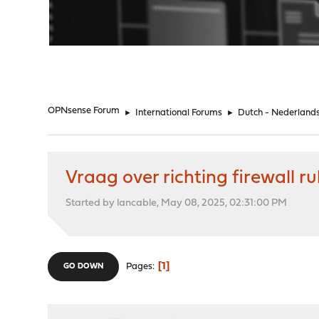
"
OPNsense Forum
►
International Forums
►
Dutch - Nederland
Vraag over richting firewall ru
Started by lancable, May 08, 2025, 02:31:00 PM
1
Pages
GO DOWN