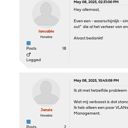
May 08, 2025, 02:31:00 PM
Hey allemaal,
Even een - waarschijnlijk - s
out" die al het verkeer van an
lancable
Newbie
Alvast bedankt!
Posts
18
Logged
May 08, 2025, 10:45:09 PM
Ik zit met hetzelfde probleem (
Wat mij verbaast is dat stand
Ik heb alleen een paar VLANs
Jansie
Management.
Newbie
Posts
2