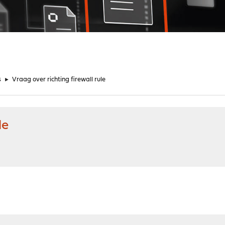
s
►
Vraag over richting firewall rule
le