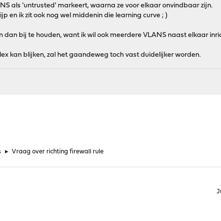
S als 'untrusted' markeert, waarna ze voor elkaar onvindbaar zijn.
ijp en ik zit ook nog wel middenin die learning curve ; )
dan bij te houden, want ik wil ook meerdere VLANS naast elkaar inrich
lex kan blijken, zal het gaandeweg toch vast duidelijker worden.
s
►
Vraag over richting firewall rule
J