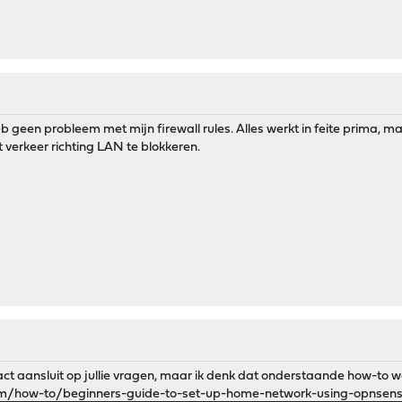
heb geen probleem met mijn firewall rules. Alles werkt in feite prima,
verkeer richting LAN te blokkeren.
xact aansluit op jullie vragen, maar ik denk dat onderstaande how-to wel
m/how-to/beginners-guide-to-set-up-home-network-using-opnsen