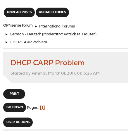
"
UNREAD POSTS
UPDATED TOPICS
OPNsense Forum
►
International Forums
►
German - Deutsch
(Moderator:
Patrick M. Hausen
)
►
DHCP CARP Problem
DHCP CARP Problem
Started by Pimmal, March 01, 2017, 01:15:26 AM
PRINT
1
GO DOWN
Pages
USER ACTIONS