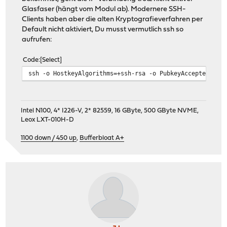
Glasfaser (hängt vom Modul ab). Modernere SSH-
Clients haben aber die alten Kryptografieverfahren per
Default nicht aktiviert, Du musst vermutlich ssh so
aufrufen:
Code
Select
ssh -o HostkeyAlgorithms=+ssh-rsa -o PubkeyAcceptedAlgo
Intel N100, 4* I226-V, 2* 82559, 16 GByte, 500 GByte NVME,
Leox LXT-010H-D
1100 down / 450 up
,
Bufferbloat A+