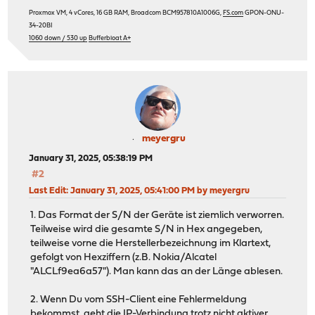
Proxmox VM, 4 vCores, 16 GB RAM, Broadcom BCM957810A1006G,
FS.com
GPON-ONU-
34-20BI
1060 down / 530 up
Bufferbloat A+
meyergru
January 31, 2025, 05:38:19 PM
#2
Last Edit
: January 31, 2025, 05:41:00 PM by meyergru
1. Das Format der S/N der Geräte ist ziemlich verworren.
Teilweise wird die gesamte S/N in Hex angegeben,
teilweise vorne die Herstellerbezeichnung im Klartext,
gefolgt von Hexziffern (z.B. Nokia/Alcatel
"ALCLf9ea6a57"). Man kann das an der Länge ablesen.
2. Wenn Du vom SSH-Client eine Fehlermeldung
bekommst, geht die IP-Verbindung trotz nicht aktiver