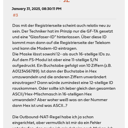
J.L.
January 31, 2025, 08:30:11 PM
#3
Das mit der Registrierseite scheint auch relativ neu zu
sein. Der Techniker hat im Prinzip nur die GF-TA gesetzt
und eine "Glasfaser-ID" hinterlassen. Über diese ID
kommt man dann auf die Registrierseite der Telekom
und kann die Modem-ID eintragen.
Die Maske lässt sowohl 12- als auch 16-stellige IDs zu.
Auf dem FS-Modul ist aber eine 11-stellige S/N
aufgedruckt. Ein Buchstabe gefolgt von 10 Ziffern (z.B.
A0123456789). Ist dann der Buchstabe in Hex
umzuwandeln und die anderen Ziffern unverändert
einzutragen? Dann würde zumindest eine 12-stellige ID
rauskommen. Oder sollte ich lieber gleich den gesamten
ASCII/Hex-Mischmasch in 16-stelligen Hex
umwandeln? Aber woher weiß was an der Nummer
dann Hex ist und was ASCII...?
Die Outbound-NAT-Regel habe ich ja schon
eingerichtet, aber vermutlich ist mir da ein Fehler