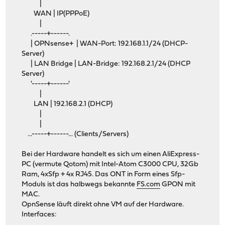
|
WAN | IP(PPPoE)
|
.-----+------.
| OPNsense+ | WAN-Port: 192.168.1.1/24 (DHCP-
Server)
| LAN Bridge | LAN-Bridge: 192.168.2.1/24 (DHCP
Server)
'-----+------'
|
LAN | 192.168.2.1 (DHCP)
|
|
...-----+------... (Clients/Servers)
Bei der Hardware handelt es sich um einen AliExpress-
PC (vermute Qotom) mit Intel-Atom C3000 CPU, 32Gb
Ram, 4xSfp + 4x RJ45. Das ONT in Form eines Sfp-
Moduls ist das halbwegs bekannte
FS.com
GPON mit
MAC.
OpnSense läuft direkt ohne VM auf der Hardware.
Interfaces: