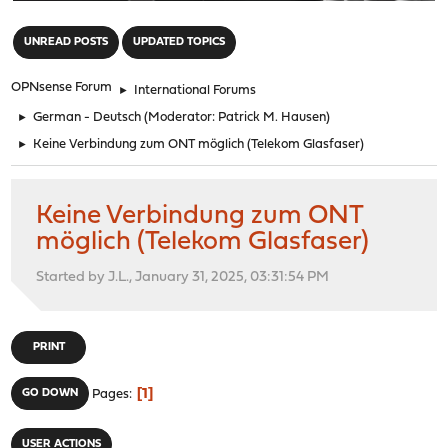
"
UNREAD POSTS
UPDATED TOPICS
OPNsense Forum
►
International Forums
►
German - Deutsch
(Moderator:
Patrick M. Hausen
)
►
Keine Verbindung zum ONT möglich (Telekom Glasfaser)
Keine Verbindung zum ONT
möglich (Telekom Glasfaser)
Started by J.L., January 31, 2025, 03:31:54 PM
PRINT
1
GO DOWN
Pages
USER ACTIONS