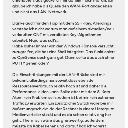
unterlaufen, das gucke ich mir daheim noch Mal an. Ich
glaube ich habe als Quelle den WAN-Port angegeben
und nicht das LAN-Netzwerk.
Danke auch für den Tipp mit dem SSH-Key. Allerdings
verstehe ich nicht warum man auf einem aktuellen/neu
verkauften ONT mit veralteten Key-Algorithmen
arbeitet. Naja was soll's...
Habe bisher immer von der Windows-Konsole versucht
zuzugreifen, die hat eine Shell integriert. Das funktioniert
zu OpnSense auch ganz gut. Dann sollte das auch ohne
PUTTY gehen oder?
Die Einschränkungen mit der LAN-Brücke sind mir
bekannt, allerdings nur soweit dass eben der
Ressourcenverbrauch relativ hoch ist und daher die
Performance leiden kann. Sollte aber mit dem 8-Kern
Atom kein Problem sein, zudem ist bei mir kein extremer
Traffic zu erwarten. Ein zusätzlicher Switch wäre bei mir
äußert ungeschickt, da der Rechner in einem Unterputz-
Medienverteiler steckt und es da schon relativ eng her
geht. Thermisch wäre das grenzwertig, außerdem
müsste ich Kabel ziehen und darauf hab ich vorerst