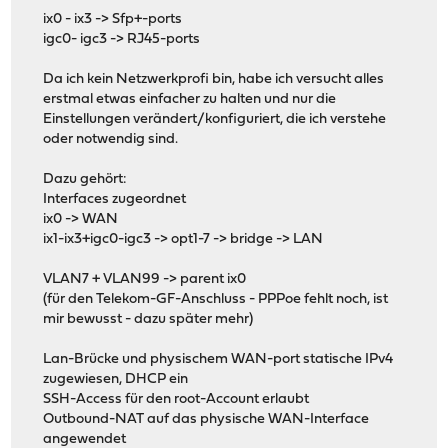
ix0 - ix3 -> Sfp+-ports
igc0- igc3 -> RJ45-ports
Da ich kein Netzwerkprofi bin, habe ich versucht alles
erstmal etwas einfacher zu halten und nur die
Einstellungen verändert/konfiguriert, die ich verstehe
oder notwendig sind.
Dazu gehört:
Interfaces zugeordnet
ix0 -> WAN
ix1-ix3+igc0-igc3 -> opt1-7 -> bridge -> LAN
VLAN7 + VLAN99 -> parent ix0
(für den Telekom-GF-Anschluss - PPPoe fehlt noch, ist
mir bewusst - dazu später mehr)
Lan-Brücke und physischem WAN-port statische IPv4
zugewiesen, DHCP ein
SSH-Access für den root-Account erlaubt
Outbound-NAT auf das physische WAN-Interface
angewendet