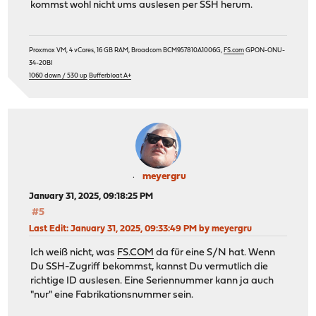
kommst wohl nicht ums auslesen per SSH herum.
Proxmox VM, 4 vCores, 16 GB RAM, Broadcom BCM957810A1006G,
FS.com
GPON-ONU-
34-20BI
1060 down / 530 up
Bufferbloat A+
meyergru
January 31, 2025, 09:18:25 PM
#5
Last Edit
: January 31, 2025, 09:33:49 PM by meyergru
Ich weiß nicht, was
FS.COM
da für eine S/N hat. Wenn
Du SSH-Zugriff bekommst, kannst Du vermutlich die
richtige ID auslesen. Eine Seriennummer kann ja auch
"nur" eine Fabrikationsnummer sein.