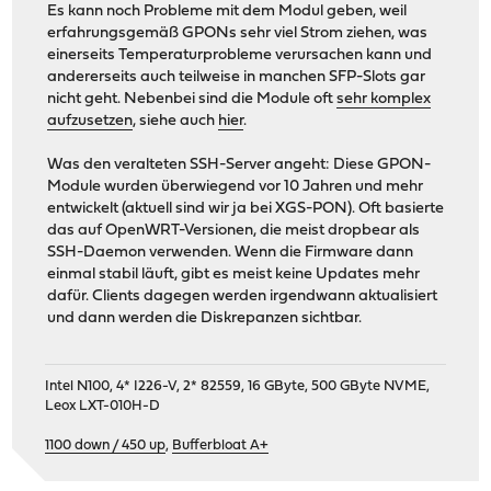
Es kann noch Probleme mit dem Modul geben, weil
erfahrungsgemäß GPONs sehr viel Strom ziehen, was
einerseits Temperaturprobleme verursachen kann und
andererseits auch teilweise in manchen SFP-Slots gar
nicht geht. Nebenbei sind die Module oft
sehr komplex
aufzusetzen
, siehe auch
hier
.
Was den veralteten SSH-Server angeht: Diese GPON-
Module wurden überwiegend vor 10 Jahren und mehr
entwickelt (aktuell sind wir ja bei XGS-PON). Oft basierte
das auf OpenWRT-Versionen, die meist dropbear als
SSH-Daemon verwenden. Wenn die Firmware dann
einmal stabil läuft, gibt es meist keine Updates mehr
dafür. Clients dagegen werden irgendwann aktualisiert
und dann werden die Diskrepanzen sichtbar.
Intel N100, 4* I226-V, 2* 82559, 16 GByte, 500 GByte NVME,
Leox LXT-010H-D
1100 down / 450 up
,
Bufferbloat A+