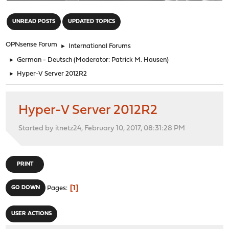
"
UNREAD POSTS
UPDATED TOPICS
OPNsense Forum
►
International Forums
►
German - Deutsch
(Moderator:
Patrick M. Hausen
)
►
Hyper-V Server 2012R2
Hyper-V Server 2012R2
Started by itnetz24, February 10, 2017, 08:31:28 PM
PRINT
1
GO DOWN
Pages
USER ACTIONS