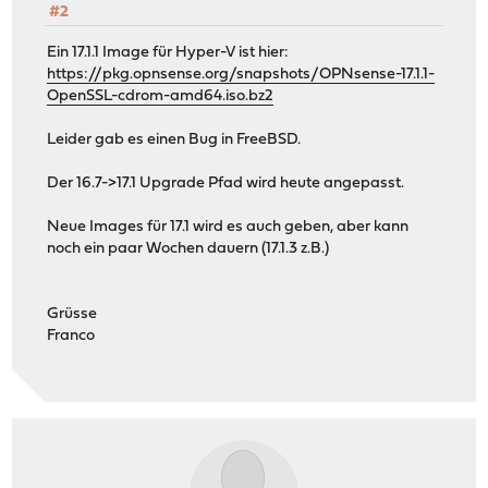
#2
Ein 17.1.1 Image für Hyper-V ist hier:
https://pkg.opnsense.org/snapshots/OPNsense-17.1.1-
OpenSSL-cdrom-amd64.iso.bz2
Leider gab es einen Bug in FreeBSD.
Der 16.7->17.1 Upgrade Pfad wird heute angepasst.
Neue Images für 17.1 wird es auch geben, aber kann
noch ein paar Wochen dauern (17.1.3 z.B.)
Grüsse
Franco