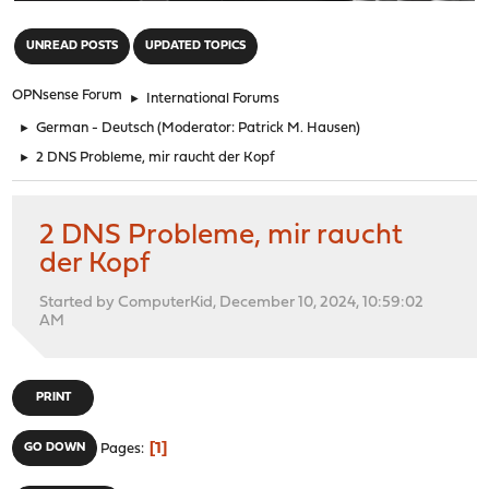
"
UNREAD POSTS
UPDATED TOPICS
OPNsense Forum
►
International Forums
►
German - Deutsch
(Moderator:
Patrick M. Hausen
)
►
2 DNS Probleme, mir raucht der Kopf
2 DNS Probleme, mir raucht
der Kopf
Started by ComputerKid, December 10, 2024, 10:59:02
AM
PRINT
1
GO DOWN
Pages