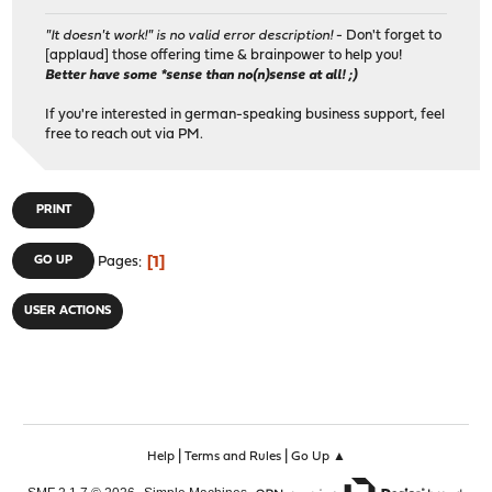
"It doesn't work!" is no valid error description!
- Don't forget to
[applaud] those offering time & brainpower to help you!
Better have some *sense than no(n)sense at all! ;)
If you're interested in german-speaking business support, feel
free to reach out via PM.
PRINT
1
GO UP
Pages
USER ACTIONS
|
|
Help
Terms and Rules
Go Up ▲