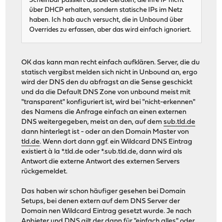
Scheinbar passiert das bei Geräten, die ihre IP nicht
über DHCP erhalten, sondern statische IPs im Netz
haben. Ich hab auch versucht, die in Unbound über
Overrides zu erfassen, aber das wird einfach ignoriert.
OK das kann man recht einfach aufklären. Server, die du
statisch vergibst melden sich nicht in Unbound an, ergo
wird der DNS den du abfragst an die Sense geschickt
und da die Default DNS Zone von unbound meist mit
"transparent" konfiguriert ist, wird bei "nicht-erkennen"
des Namens die Anfrage einfach an einen externen
DNS weitergegeben, meist an den, auf dem
sub.tld.de
dann hinterlegt ist - oder an den Domain Master von
tld.de
. Wenn dort dann ggf. ein Wildcard DNS Eintrag
existiert à la *.tld.de oder *.sub.tld.de, dann wird als
Antwort die externe Antwort des externen Servers
rückgemeldet.
Das haben wir schon häufiger gesehen bei Domain
Setups, bei denen extern auf dem DNS Server der
Domain nen Wildcard Eintrag gesetzt wurde. Je nach
Anbieter und DNS gilt der dann für "einfach alles" oder