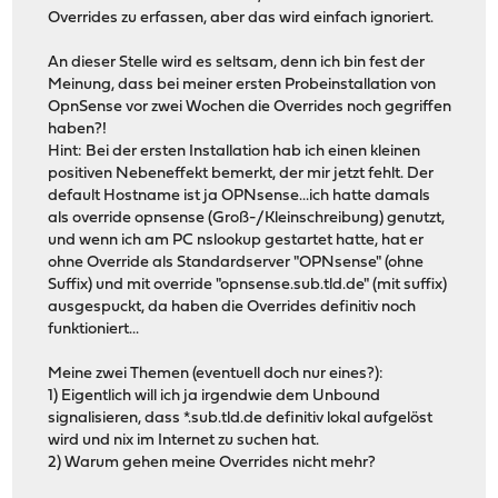
Overrides zu erfassen, aber das wird einfach ignoriert.
An dieser Stelle wird es seltsam, denn ich bin fest der
Meinung, dass bei meiner ersten Probeinstallation von
OpnSense vor zwei Wochen die Overrides noch gegriffen
haben?!
Hint: Bei der ersten Installation hab ich einen kleinen
positiven Nebeneffekt bemerkt, der mir jetzt fehlt. Der
default Hostname ist ja OPNsense...ich hatte damals
als override opnsense (Groß-/Kleinschreibung) genutzt,
und wenn ich am PC nslookup gestartet hatte, hat er
ohne Override als Standardserver "OPNsense" (ohne
Suffix) und mit override "opnsense.sub.tld.de" (mit suffix)
ausgespuckt, da haben die Overrides definitiv noch
funktioniert...
Meine zwei Themen (eventuell doch nur eines?):
1) Eigentlich will ich ja irgendwie dem Unbound
signalisieren, dass *.sub.tld.de definitiv lokal aufgelöst
wird und nix im Internet zu suchen hat.
2) Warum gehen meine Overrides nicht mehr?