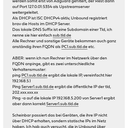
werden somit erst von Adguard gefiltert, der Rest dann
auf Port 127.0.01:5354 als Upstreamserver
weitergeleitet.
Als DHCP ist ISC DHCPv4 aktiv, Unbound registriert
brav die Hosts im DHCP Server.
Das lokale DNS Suffix ist eine Subdomain einer Tld, ich
nenne sie hier einfach
sub.tld.de
Alle Rechner und sonstige Geräte bekommen auch ganz
anständig ihren FQDN als
PC1.sub.tld.de
etc.
ABER: wenn ich nun Rechner im Netzwerk über den
FQDN anpinge, gibt es zwei unterschiedliche
Verhaltensmuster:
ping
PC1.sub.tld.de
ergibt die lokale IP, vereinfacht hier
192.168.5.1
Ping
Server1.sub.tld.de
ergibt die öffentliche IP der tld,
202.xxx.xxx.xx
Ping -a auf die lokale IP 192.168.5.200 von Server1 ergibt
aber dann korrekt
Server1.sub.tld.de
Scheinbar passiert das bei Geräten, die ihre IP nicht
über DHCP erhalten, sondern statische IPs im Netz
haben. Ich hab auch versucht, die in Unbound über