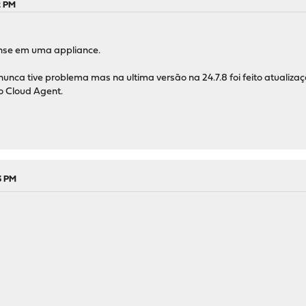
2 PM
ense em uma appliance.
unca tive problema mas na ultima versão na 24.7.8 foi feito atualiza
o Cloud Agent.
3 PM