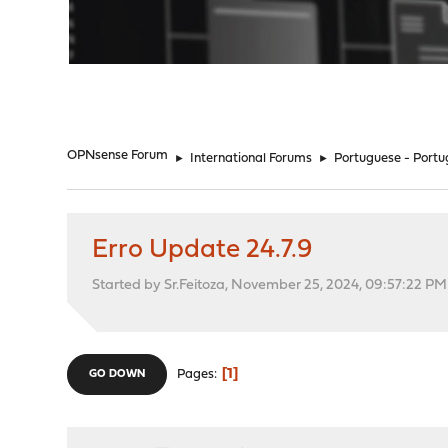
"
OPNsense Forum
►
International Forums
►
Portuguese - Portu
Erro Update 24.7.9
Started by Sr.Feitoza, November 25, 2024, 09:57:22 PM
1
Pages
GO DOWN