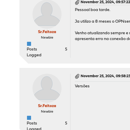
November 25, 2024, 09:57:2
Pessoal boa tarde.
Ja utilizo a 8 meses o OPNs
Sr.Feitoza
Venho atualizando sempre e n
Newbie
apresenta erro na conexão d
Posts
5
Logged
November 25, 2024, 09:58:2
Versões
Sr.Feitoza
Newbie
Posts
5
Logged