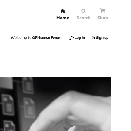
Home
Search
Shop
Welcome to
OPNsense Forum
.
Log in
Sign up