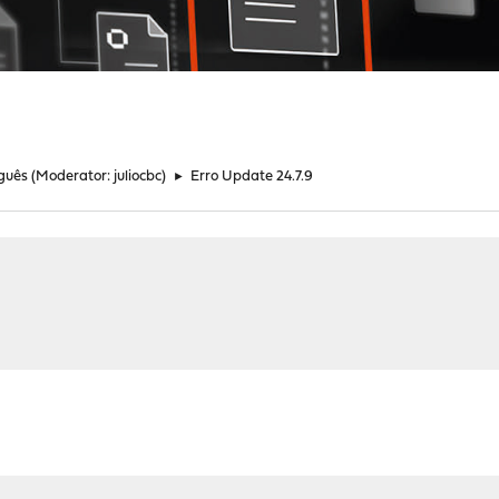
guês
(Moderator:
juliocbc
)
►
Erro Update 24.7.9