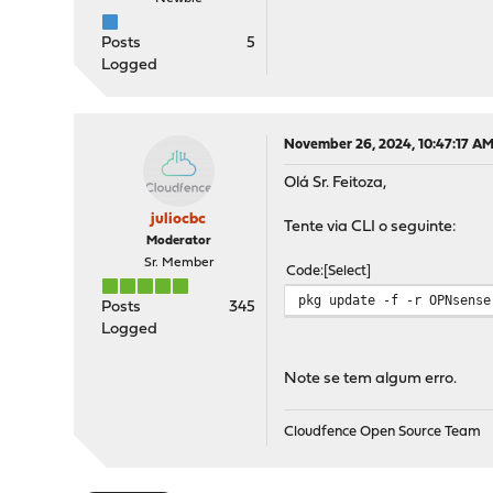
Posts
5
Logged
November 26, 2024, 10:47:17 A
Olá Sr. Feitoza,
juliocbc
Tente via CLI o seguinte:
Moderator
Sr. Member
Code
Select
pkg update -f -r OPNsense
Posts
345
Logged
Note se tem algum erro.
Cloudfence Open Source Team