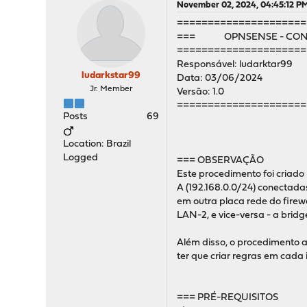
November 02, 2024, 04:45:12 P
=====================
=== OPNSENSE - CONF
=====================
Responsável: ludarktar99
ludarkstar99
Data: 03/06/2024
Jr. Member
Versão: 1.0
=====================
Posts
69
Location: Brazil
Logged
=== OBSERVAÇÃO
Este procedimento foi criado
A (192.168.0.0/24) conectad
em outra placa rede do firew
LAN-2, e vice-versa - a br
Além disso, o procedimento ab
ter que criar regras em cad
=== PRÉ-REQUISITOS