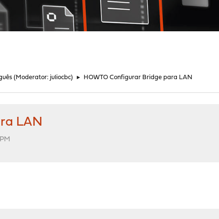
guês
(Moderator:
juliocbc
)
►
HOWTO Configurar Bridge para LAN
ara LAN
2 PM