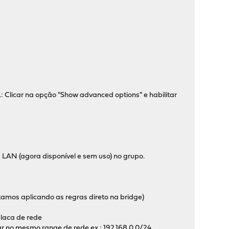
.: Clicar na opção "Show advanced options" e habilitar
a LAN (agora disponível e sem uso) no grupo.
stamos aplicando as regras direto na bridge)
laca de rede
 no mesmo range de rede ex.: 192.168.0.0/24.