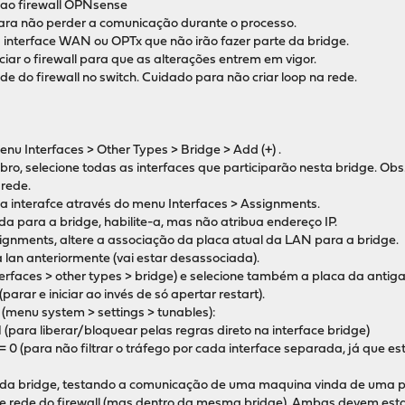
 ao firewall OPNsense
para não perder a comunicação durante o processo.
 interface WAN ou OPTx que não irão fazer parte da bridge.
iciar o firewall para que as alterações entrem em vigor.
e do firewall no switch. Cuidado para não criar loop na rede.
menu Interfaces > Other Types > Bridge > Add (+) .
bro, selecione todas as interfaces que participarão nesta bridge. Obs
 rede.
a interafce através do menu Interfaces > Assignments.
ada para a bridge, habilite-a, mas não atribua endereço IP.
signments, altere a associação da placa atual da LAN para a bridge.
a lan anteriormente (vai estar desassociada).
interfaces > other types > bridge) e selecione também a placa da antig
(parar e iniciar ao invés de só apertar restart).
r (menu system > settings > tunables):
1 (para liberar/bloquear pelas regras direto na interface bridge)
 0 (para não filtrar o tráfego por cada interface separada, já que e
to da bridge, testando a comunicação de uma maquina vinda de uma p
 rede do firewall (mas dentro da mesma bridge). Ambas devem estar