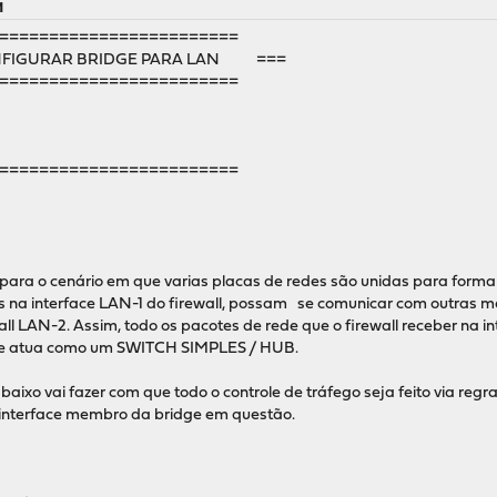
M
========================
IGURAR BRIDGE PARA LAN ===
========================
========================
 para o cenário em que varias placas de redes são unidas para form
as na interface LAN-1 do firewall, possam se comunicar com outras
all LAN-2. Assim, todo os pacotes de rede que o firewall receber na 
idge atua como um SWITCH SIMPLES / HUB.
aixo vai fazer com que todo o controle de tráfego seja feito via regr
a interface membro da bridge em questão.