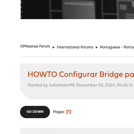
"
OPNsense Forum
►
International Forums
►
Portuguese - Portu
HOWTO Configurar Bridge p
Started by ludarkstar99, November 02, 2024, 04:45:1
1
Pages
GO DOWN