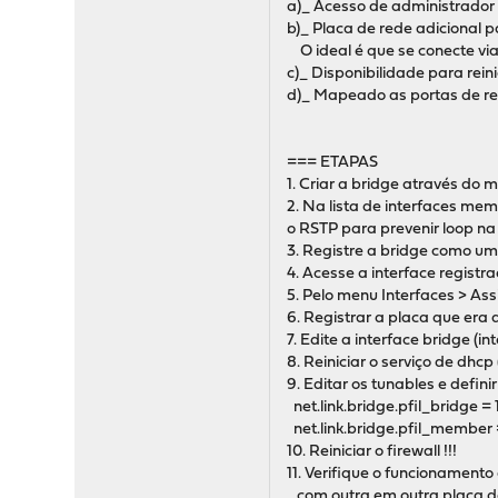
a)_ Acesso de administrador
b)_ Placa de rede adicional 
O ideal é que se conecte via
c)_ Disponibilidade para rein
d)_ Mapeado as portas de red
=== ETAPAS
1. Criar a bridge através do 
2. Na lista de interfaces mem
o RSTP para prevenir loop na
3. Registre a bridge como um
4. Acesse a interface registr
5. Pelo menu Interfaces > As
6. Registrar a placa que era 
7. Edite a interface bridge (
8. Reiniciar o serviço de dhcp 
9. Editar os tunables e defini
net.link.bridge.pfil_bridge = 
net.link.bridge.pfil_member =
10. Reiniciar o firewall !!!
11. Verifique o funcionamen
com outra em outra placa de