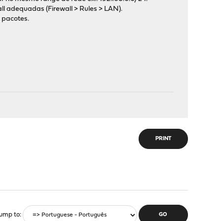
all adequadas (Firewall > Rules > LAN).
 pacotes.
PRINT
ump to