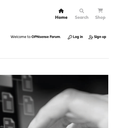
Home
Search
Shop
Welcome to
OPNsense Forum
.
Log in
Sign up