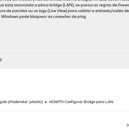
 que esta associada a placa bridge (LAN), se possui as regras de firew
a de pacotes ou os logs (Live View) para validar a entrada/saída de
 Windows pode bloquear as conexões de ping.
g;
guês
(Moderator:
juliocbc
)
►
HOWTO Configurar Bridge para LAN
J