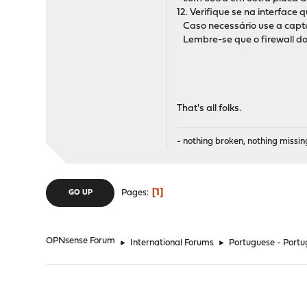
12. Verifique se na interface
Caso necessário use a captur
Lembre-se que o firewall do
That's all folks.
- nothing broken, nothing missin
1
Pages
GO UP
OPNsense Forum
►
International Forums
►
Portuguese - Portu