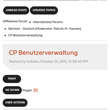
"
UNREAD POSTS
UPDATED TOPICS
OPNsense Forum
►
International Forums
►
German - Deutsch
(Moderator:
Patrick M. Hausen
)
►
CP Benutzerverwaltung
CP Benutzerverwaltung
Started by hollsten, October 25, 2015, 12:38:40 PM
PRINT
1
GO DOWN
Pages
USER ACTIONS