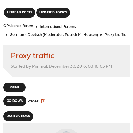
"
UNREAD POSTS
UPDATED TOPICS
OPNsense Forum
►
International Forums
►
German - Deutsch
(Moderator:
Patrick M. Hausen
)
►
Proxy traffic
Proxy traffic
Started by Pimmal, December 30, 2016, 08:16:05 PM
PRINT
1
GO DOWN
Pages
USER ACTIONS