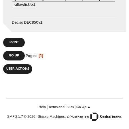
_allowlist.txt
Deciso DEC850v2
PRINT
1
GO UP
Pages
USER ACTIONS
|
|
Help
Terms and Rules
Go Up ▲
,
,
SMF 2.1.7 © 2026
Simple Machines