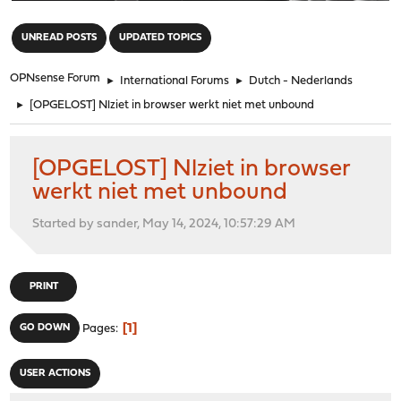
"
UNREAD POSTS
UPDATED TOPICS
OPNsense Forum
►
International Forums
►
Dutch - Nederlands
►
[OPGELOST] Nlziet in browser werkt niet met unbound
[OPGELOST] Nlziet in browser
werkt niet met unbound
Started by sander, May 14, 2024, 10:57:29 AM
PRINT
1
GO DOWN
Pages
USER ACTIONS