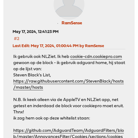
RamSense
May 17, 2024, 12:41:23 PM
#2
Last Edit
: May 17, 2024, 01:00:44 PM by RamSense
Ik gebruik ook NLZiet. Ik heb
cookie-cdn.cookiepro.com
gewoon op de block - ik gebruik adguard home, hij staat
op de lijst van:
Steven Black's List,
https://raw.githubusercontent.com/StevenBlack/hosts
/master/hosts
N.B. Ik keek alleen via de AppleTV en NLZiet app, net
getest en inderdaad de block voor cookiepro moet eruit.
Thnx!
ik zag hem ook op deze whitelist staan:
https://github.com/AdguardTeam/AdguardFilters/blo
b/master/AnnoyancesFilter/Cookies/sections/cookies