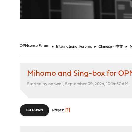
"
OPNsense Forum
►
International Forums
►
Chinese - 中文
►
M
Mihomo and Sing-box for OP
Started by opnwall, September 09, 2024, 10:14:57 AM
1
Pages
GO DOWN