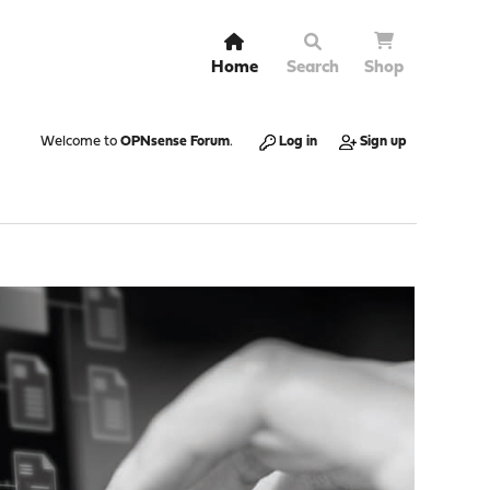
Home
Search
Shop
Welcome to
OPNsense Forum
.
Log in
Sign up