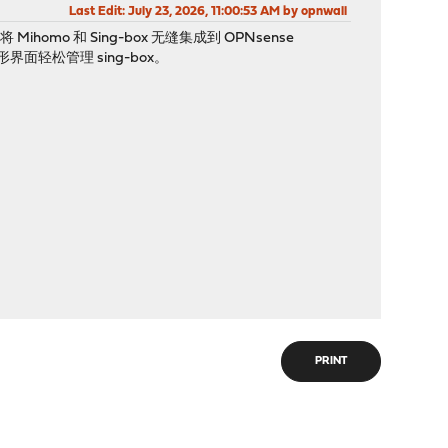
Last Edit
: July 23, 2026, 11:00:53 AM by opnwall
mo 和 Sing-box 无缝集成到 OPNsense
轻松管理 sing-box。
PRINT