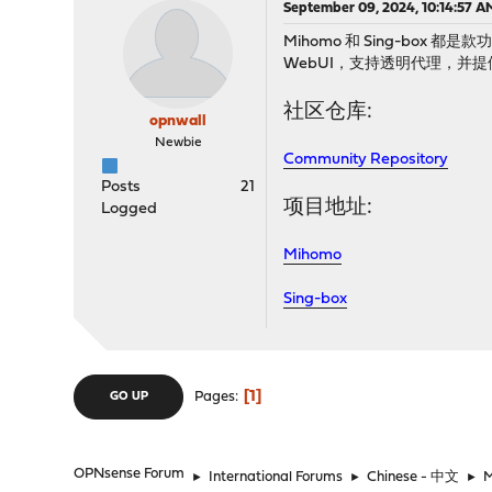
September 09, 2024, 10:14:57 A
Mihomo 和 Sing-box
WebUI，支持透明代理，并提
社区仓库:
opnwall
Newbie
Community Repository
Posts
21
项目地址:
Logged
Mihomo
Sing-box
1
Pages
GO UP
OPNsense Forum
►
International Forums
►
Chinese - 中文
►
M