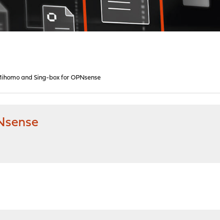
ihomo and Sing-box for OPNsense
Nsense