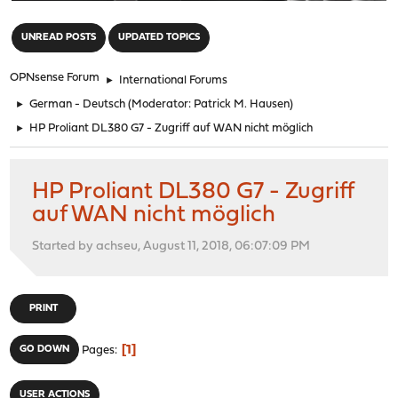
"
UNREAD POSTS
UPDATED TOPICS
OPNsense Forum
►
International Forums
►
German - Deutsch
(Moderator:
Patrick M. Hausen
)
►
HP Proliant DL380 G7 - Zugriff auf WAN nicht möglich
HP Proliant DL380 G7 - Zugriff
auf WAN nicht möglich
Started by achseu, August 11, 2018, 06:07:09 PM
PRINT
1
GO DOWN
Pages
USER ACTIONS