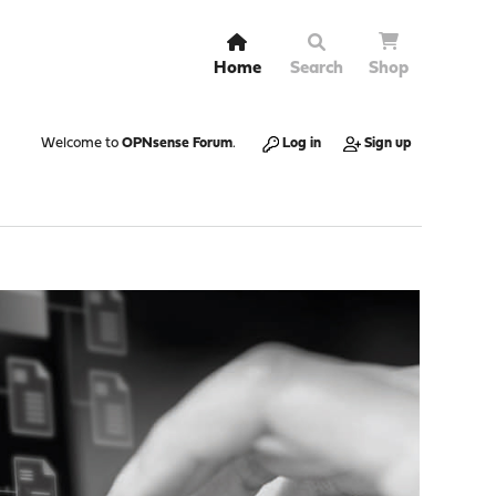
Home
Search
Shop
Welcome to
OPNsense Forum
.
Log in
Sign up