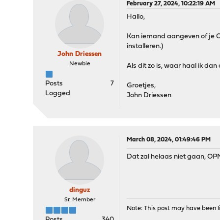
February 27, 2024, 10:22:19 AM
Hallo,
Kan iemand aangeven of je OP
installeren.)
John Driessen
Newbie
Als dit zo is, waar haal ik da
Posts
7
Groetjes,
Logged
John Driessen
March 08, 2024, 01:49:46 PM
Dat zal helaas niet gaan, OP
dinguz
Sr. Member
Note: This post may have been li
Posts
340