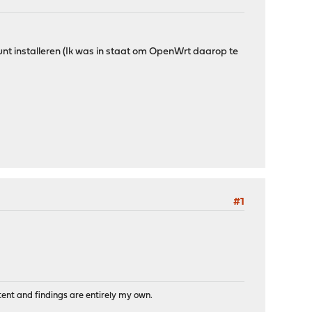
t installeren (Ik was in staat om OpenWrt daarop te
#1
tent and findings are entirely my own.