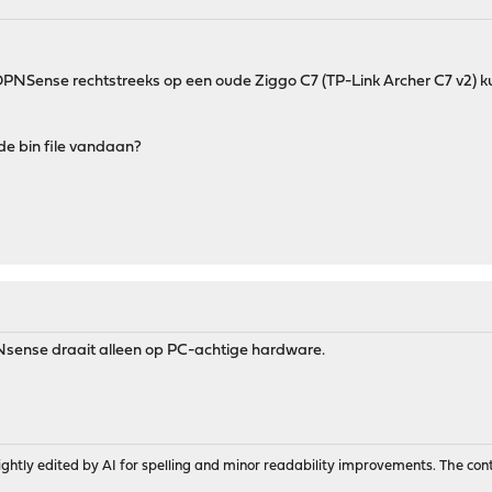
NSense rechtstreeks op een oude Ziggo C7 (TP-Link Archer C7 v2) kun
n de bin file vandaan?
Nsense draait alleen op PC-achtige hardware.
ghtly edited by AI for spelling and minor readability improvements. The con