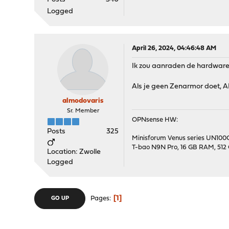
Logged
April 26, 2024, 04:46:48 AM
Ik zou aanraden de hardware 
Als je geen Zenarmor doet, 
almodovaris
Sr. Member
OPNsense HW:
Posts
325
Minisforum Venus series UN100
T-bao N9N Pro, 16 GB RAM, 51
Location: Zwolle
Logged
1
Pages
GO UP