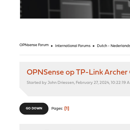
"
OPNsense Forum
►
International Forums
►
Dutch - Nederland
OPNSense op TP-Link Archer C
Started by John Driessen, February 27, 2024, 10:22:19 
1
Pages
GO DOWN