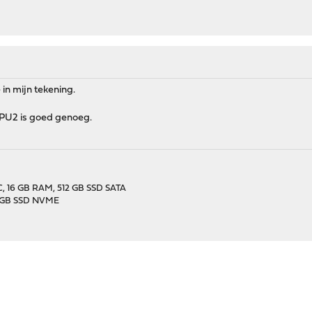
in mijn tekening.
APU2 is goed genoeg.
C, 16 GB RAM, 512 GB SSD SATA
2 GB SSD NVME