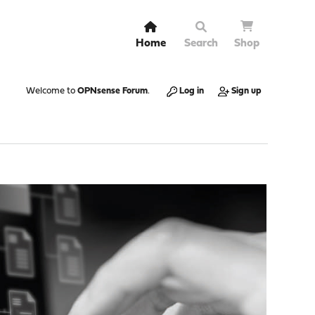
Home
Search
Shop
Welcome to
OPNsense Forum
.
Log in
Sign up