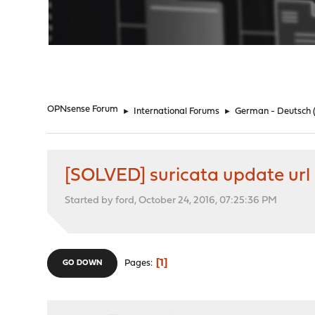
"
OPNsense Forum
►
International Forums
►
German - Deutsch
[SOLVED] suricata update url
Started by ford, October 24, 2016, 07:25:36 PM
1
Pages
GO DOWN