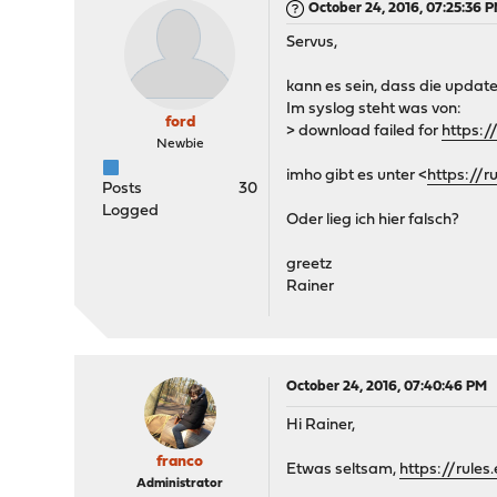
October 24, 2016, 07:25:36 
Servus,
kann es sein, dass die update
Im syslog steht was von:
ford
> download failed for
https:/
Newbie
imho gibt es unter <
https://r
Posts
30
Logged
Oder lieg ich hier falsch?
greetz
Rainer
October 24, 2016, 07:40:46 PM
Hi Rainer,
franco
Etwas seltsam,
https://rule
Administrator