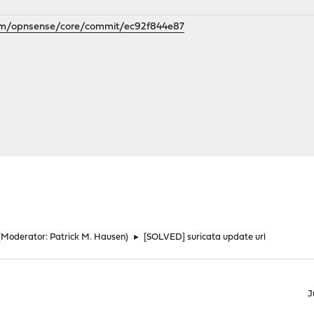
com/opnsense/core/commit/ec92f844e87
(Moderator:
Patrick M. Hausen
)
►
[SOLVED] suricata update url
J