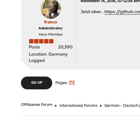
November 14, 2016, 07:12:39 AM
Jetzt aber...
https://github.
franco
Administrator
Hero Member
Posts
20,390
Location: Germany
Logged
1
Pages
GO UP
OPNsense Forum
►
International Forums
►
German - Deutsch