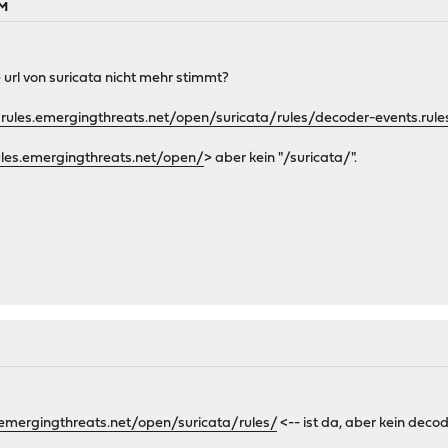
PM
 url von suricata nicht mehr stimmt?
/rules.emergingthreats.net/open/suricata/rules/decoder-events.rule
ules.emergingthreats.net/open/
> aber kein "/suricata/".
s.emergingthreats.net/open/suricata/rules/
<-- ist da, aber kein decod