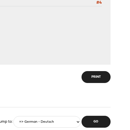
#4
PRINT
ump to