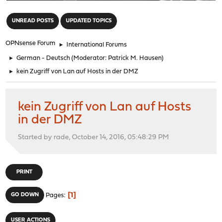
"
UNREAD POSTS
UPDATED TOPICS
OPNsense Forum
►
International Forums
►
German - Deutsch
(Moderator:
Patrick M. Hausen
)
►
kein Zugriff von Lan auf Hosts in der DMZ
kein Zugriff von Lan auf Hosts
in der DMZ
Started by rade, October 14, 2016, 05:48:29 PM
PRINT
1
GO DOWN
Pages
USER ACTIONS