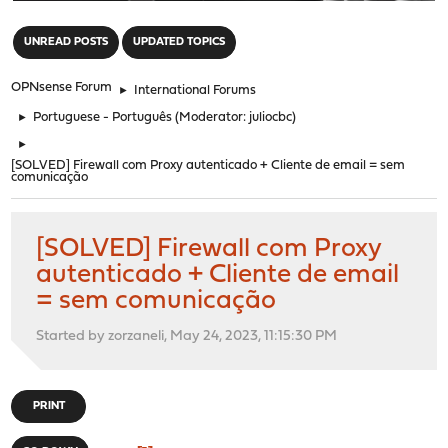
"
UNREAD POSTS
UPDATED TOPICS
OPNsense Forum
►
International Forums
►
Portuguese - Português
(Moderator:
juliocbc
)
►
[SOLVED] Firewall com Proxy autenticado + Cliente de email = sem
comunicação
[SOLVED] Firewall com Proxy
autenticado + Cliente de email
= sem comunicação
Started by zorzaneli, May 24, 2023, 11:15:30 PM
PRINT