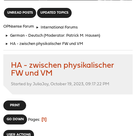
"
UNREAD POSTS
UPDATED TOPICS
OPNsense Forum
►
International Forums
►
German - Deutsch
(Moderator:
Patrick M. Hausen
)
►
HA - zwischen physikalischer FW und VM
HA - zwischen physikalischer
FW und VM
Started by JuliaJoy, October 19, 2023, 09:17:22 PM
PRINT
1
GO DOWN
Pages
USER ACTIONS