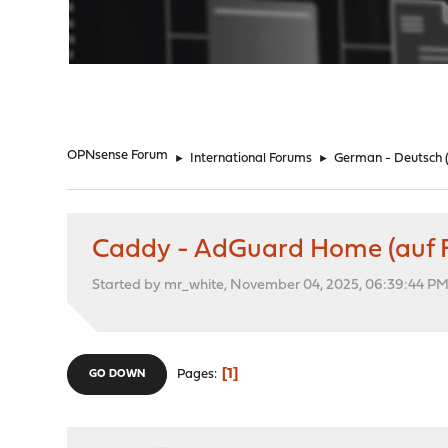
"
OPNsense Forum
►
International Forums
►
German - Deutsch
Caddy - AdGuard Home (auf Fi
Started by mr_white, November 04, 2025, 06:39:44 P
1
Pages
GO DOWN