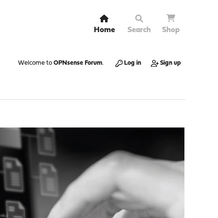
Home
Search
Shop
Welcome to
OPNsense Forum
.
Log in
Sign up