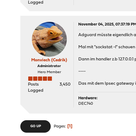
Logged
November 04, 2025, 07:37:19 P
Adguard müsste eigendlich au
Mal mit "sockstat -l" schauen
Dann im handler z.b 127.0.0.1
Monviech (Cedrik)
Administrator
----
Hero Member
Das mit dem Ipsec gateway ist
Posts
3,450
Logged
Hardware:
DEC740
1
Pages
GO UP