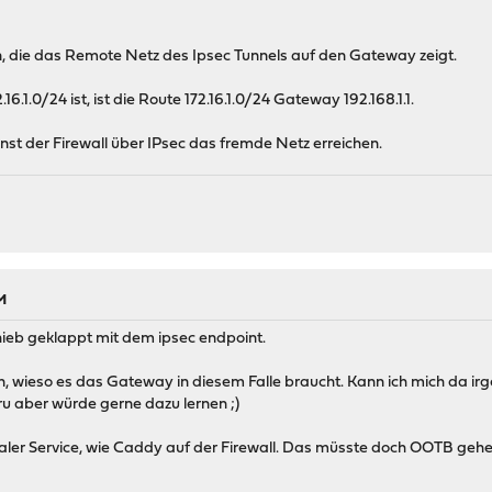
, die das Remote Netz des Ipsec Tunnels auf den Gateway zeigt.
6.1.0/24 ist, ist die Route 172.16.1.0/24 Gateway 192.168.1.1.
nst der Firewall über IPsec das fremde Netz erreichen.
M
nhieb geklappt mit dem ipsec endpoint.
n, wieso es das Gateway in diesem Falle braucht. Kann ich mich da i
ru aber würde gerne dazu lernen ;)
kaler Service, wie Caddy auf der Firewall. Das müsste doch OOTB ge