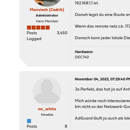
192.168.1.1 ist.
Monviech (Cedrik)
Danah legst du eine Route an
Administrator
Hero Member
Wenn das remote netz z.b. 172.1
Posts
3,450
Danach kann jeder lokale Die
Logged
Hardware:
DEC740
November 04, 2025, 07:29:40 P
Ja Perfekt, das hat ja auf A
Mich würde noch interessiere
bin nicht so der Netzwerk-Gu
mr_white
Newbie
AdGuard läuft ja auch als lo
Posts
8