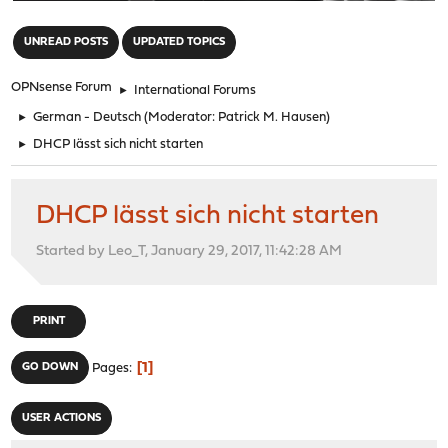
"
UNREAD POSTS
UPDATED TOPICS
OPNsense Forum
►
International Forums
►
German - Deutsch
(Moderator:
Patrick M. Hausen
)
►
DHCP lässt sich nicht starten
DHCP lässt sich nicht starten
Started by Leo_T, January 29, 2017, 11:42:28 AM
PRINT
1
GO DOWN
Pages
USER ACTIONS