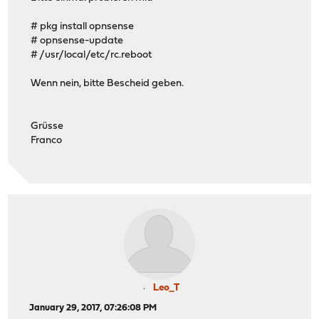
# pkg install opnsense
# opnsense-update
# /usr/local/etc/rc.reboot
Wenn nein, bitte Bescheid geben.
Grüsse
Franco
Leo_T
January 29, 2017, 07:26:08 PM