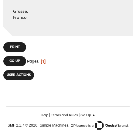
Grüsse,
Franco
PRINT
1
GO UP
Pages
USER ACTIONS
|
|
Help
Terms and Rules
Go Up ▲
,
,
SMF 2.1.7 © 2026
Simple Machines