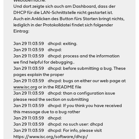
Weboberfläche.
Und dort zeigte sich auch am Dashboard, dass der
DHCP für die LAN-Schnittstelle nicht gestartet ist.
Auch ein Anklicken des Button fürs Starten bringt nichts,
lediglich in der Protokolldatei findet sich folgender
Eintrag:
Jan 29 11:03:59 dhcpd: exiting.
Jan 29 11:03:59 dhcpd:
Jan 29 11:03:59 dhcpd: process and the information
we find helpful for debugging..
Jan 29 11:03:59 dhcpd: before submitting a bug. These
pages explain the proper
Jan 29 11:03:59 dhcpd: bugs on either our web page at
www.isc.org
or in the README file
Jan 29 11:03:59 dhcpd: than a configuration issue
please read the section on submitting
Jan 29 11:03:59 dhcpd: If you think you have received
this message due to a bug rather
Jan 29 11:03:59 dhcpd:
Jan 29 11:03:59 dhcpd: no such user: dhcpd
Jan 29 11:03:59 dhcpd: For info, please visit
https://www.isc.org/software/dhcp/