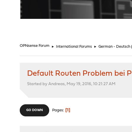
"
OPNsense Forum
►
International Forums
►
German - Deutsch
Default Routen Problem bei
Started by Andreas, May 19, 2016, 10:21:27 AM
1
Pages
GO DOWN