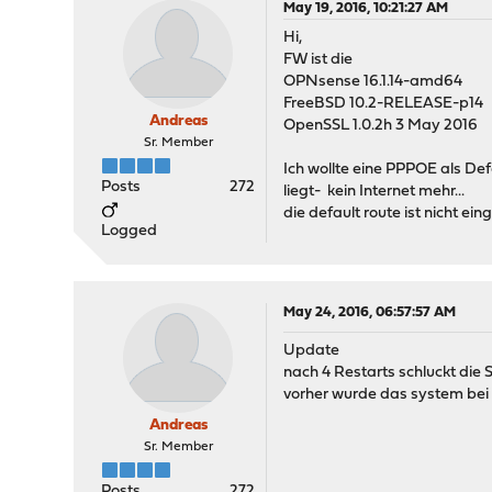
May 19, 2016, 10:21:27 AM
Hi,
FW ist die
OPNsense 16.1.14-amd64
FreeBSD 10.2-RELEASE-p14
Andreas
OpenSSL 1.0.2h 3 May 2016
Sr. Member
Ich wollte eine PPPOE als D
Posts
272
liegt- kein Internet mehr...
die default route ist nicht ei
Logged
May 24, 2016, 06:57:57 AM
Update
nach 4 Restarts schluckt die 
vorher wurde das system bei
Andreas
Sr. Member
Posts
272