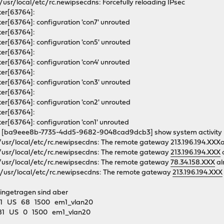
sr/local/etc/rc.newipsecdns: Forcefully reloading IPsec
er[63764]:
r[63764]: configuration 'con7' unrouted
er[63764]:
r[63764]: configuration 'con5' unrouted
er[63764]:
r[63764]: configuration 'con4' unrouted
er[63764]:
r[63764]: configuration 'con3' unrouted
er[63764]:
r[63764]: configuration 'con2' unrouted
er[63764]:
r[63764]: configuration 'con1' unrouted
: [ba9eee8b-7735-4dd5-9682-9048cad9dcb3] show system activity
usr/local/etc/rc.newipsecdns: The remote gateway 213.196.194.XXXal
/usr/local/etc/rc.newipsecdns: The remote gateway
213.196.194.XXX
a
/usr/local/etc/rc.newipsecdns: The remote gateway
78.34.158.XXX
al
/usr/local/etc/rc.newipsecdns: The remote gateway
213.196.194.XXX
eingetragen sind aber
.72.81 US 68 1500 em1_vlan20
72.81 US 0 1500 em1_vlan20