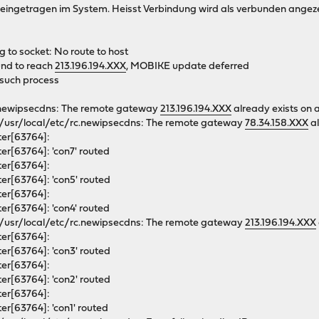
eingetragen im System. Heisst Verbindung wird als verbunden angeze
 to socket: No route to host
und to reach
213.196.194.XXX
, MOBIKE update deferred
such process
c.newipsecdns: The remote gateway
213.196.194.XXX
already exists on 
/usr/local/etc/rc.newipsecdns: The remote gateway
78.34.158.XXX
al
er[63764]:
r[63764]: 'con7' routed
er[63764]:
r[63764]: 'con5' routed
er[63764]:
r[63764]: 'con4' routed
/usr/local/etc/rc.newipsecdns: The remote gateway
213.196.194.XXX
er[63764]:
r[63764]: 'con3' routed
er[63764]:
r[63764]: 'con2' routed
er[63764]:
r[63764]: 'con1' routed