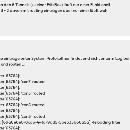
 den 6 Tunnels (zu einer FritzBox) läuft nur einer Funktionell
 - 2 davon mit routing einträgen aber nur einer läuft wohl
 einträge unter System Protokoll nur findet und nicht unterm Log bei
und routen ...
er[63764]:
r[63764]: 'con7' routed
er[63764]:
r[63764]: 'con5' routed
er[63764]:
r[63764]: 'con4' routed
er[63764]:
r[63764]: 'con3' routed
: [69a8e6e0-8ca6-441a-9dd5-5beb35b66a5a] Reloading filter
er[63764]: