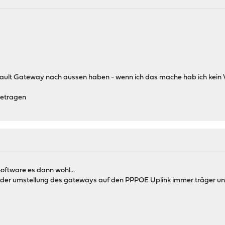
efault Gateway nach aussen haben - wenn ich das mache hab ich ke
ngetragen
Software es dann wohl...
 der umstellung des gateways auf den PPPOE Uplink immer träger un