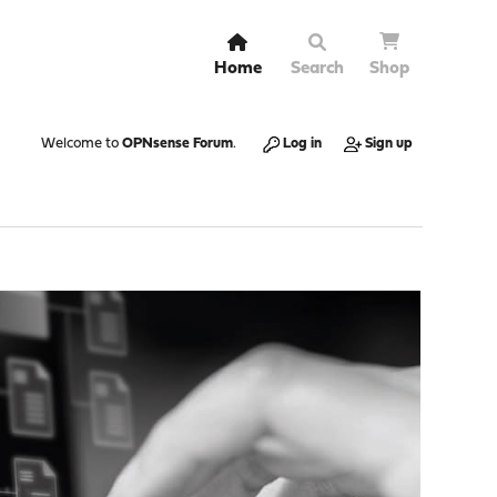
Home
Search
Shop
Welcome to
OPNsense Forum
.
Log in
Sign up